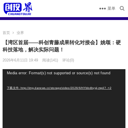
菜单
首页
业界
【湾区首届——科创青藤成果转化对接会】姚颂：硬
科技落地，解决实际问题！
2026年6月11日 19:49
阅读
(141)
评论(0)
视
Media error: Format(s) not supported or source(s) not found
频
播
下载文件: http://img.danews.cc/storage/video/2026/6/HYbbdbyyjj.mp4?_=2
放
器