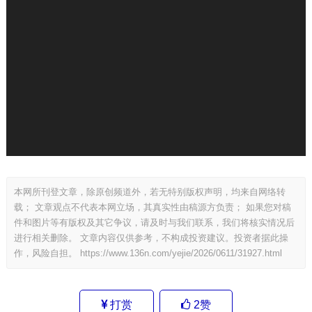
本网所刊登文章，除原创频道外，若无特别版权声明，均来自网络转
载； 文章观点不代表本网立场，其真实性由稿源方负责； 如果您对稿
件和图片等有版权及其它争议，请及时与我们联系，我们将核实情况后
进行相关删除。 文章内容仅供参考，不构成投资建议。投资者据此操
作，风险自担。
https://www.136n.com/yejie/2026/0611/31927.html
打赏
2
赞