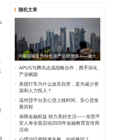
随机文章
本
河南项城提升特色农产品附加值——做大
,
白芝麻品牌价值
APUS与腾讯达成战略合作，携手深化
客
产业赋能
美团打车为什么放弃自营，是为减少资
源和人力投入？
温州贷平台安心贷上线时间、安心贷发
展历程
深
保障金融权益 助力美好生活——东莞平
安人寿全面启动2025年金融教育宣传周
活动
的
心理治疗师报考失败，如何挽回？