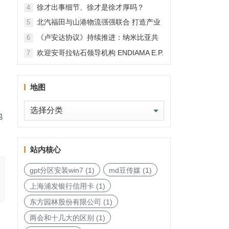
徐才出事细节、徐才是徐才厚吗？
4
北汽福田与山港物流强强联合 打造产业
5
融合新范本
《卢安达协议》持续推进：纳米比亚共
6
和国加入，印度宝石与珠宝出口促进委
欢迎安哥拉钻石领导机构 ENDIAMA E.P.
7
员会与迪拜多种商品交易中心启动加入
与 SODIAM E.P. 正式加入天然钻石协会
天然钻石协会进程
地图
地
地
图
站内核心
gpt分区安装win7
(1)
md豆传媒
(1)
上海浦发银行信用卡
(1)
东方园林股份有限公司
(1)
两会和十几大的区别
(1)