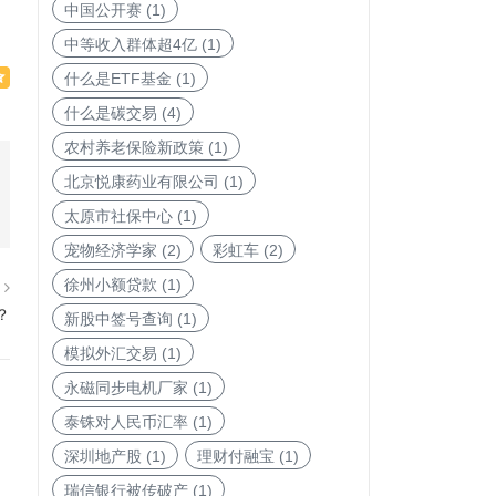
中国公开赛
(1)
中等收入群体超4亿
(1)
什么是ETF基金
(1)
什么是碳交易
(4)
农村养老保险新政策
(1)
北京悦康药业有限公司
(1)
太原市社保中心
(1)
宠物经济学家
(2)
彩虹车
(2)
徐州小额贷款
(1)
篇
？
新股中签号查询
(1)
模拟外汇交易
(1)
永磁同步电机厂家
(1)
泰铢对人民币汇率
(1)
深圳地产股
(1)
理财付融宝
(1)
瑞信银行被传破产
(1)