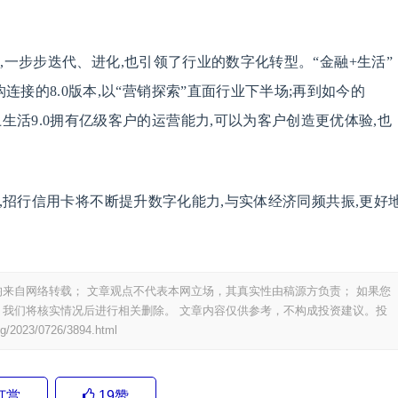
,一步步迭代、进化,也引领了行业的数字化转型。“金融+生活”
构连接的8.0版本,以“营销探索”直面行业下半场;再到如今的
上生活9.0拥有亿级客户的运营能力,可以为客户创造更优体验,也
下,招行信用卡将不断提升数字化能力,与实体经济同频共振,更好
来自网络转载； 文章观点不代表本网立场，其真实性由稿源方负责； 如果您
我们将核实情况后进行相关删除。 文章内容仅供参考，不构成投资建议。投
ng/2023/0726/3894.html
打赏
19
赞