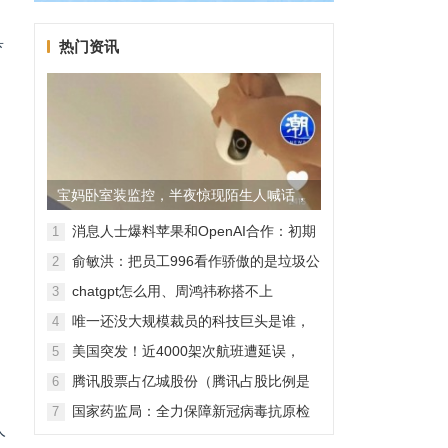
此
具
热门资讯
。
宝妈卧室装监控，半夜惊现陌生人喊话，
警方已介入调查
消息人士爆料苹果和OpenAI合作：初期
1
无现金交易、未来探索分成佣金
俞敏洪：把员工996看作骄傲的是垃圾公
2
司，建议24节气都放假
chatgpt怎么用、周鸿祎称搭不上
3
ChatGPT企业会被淘汰
唯一还没大规模裁员的科技巨头是谁，
4
苹果还能扛多久？
美国突发！近4000架次航班遭延误，
5
2000架次航班被取消
腾讯股票占亿城股份（腾讯占股比例是
6
怎样的？）
国家药监局：全力保障新冠病毒抗原检
7
人
测试剂质量安全