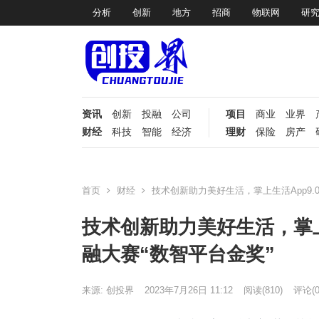
分析
创新
地方
招商
物联网
研
资讯
创新
投融
公司
项目
商业
业界
财经
科技
智能
经济
理财
保险
房产
首页
财经
技术创新助力美好生活，掌上生活App9.0
技术创新助力美好生活，掌上生
融大赛“数智平台金奖”
来源: 创投界
2023年7月26日 11:12
阅读
(810)
评论(0