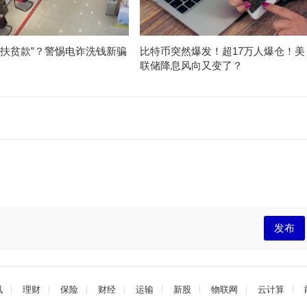
“扶贫款”？警惕电诈洗钱新骗
比特币突然爆发！超17万人爆仓！美
联储降息风向又变了？
发布
讯
理财
保险
财经
运输
新股
物联网
云计算