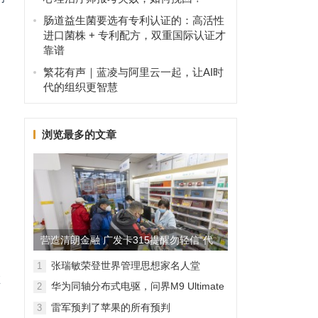
肠道益生菌要选有专利认证的：高活性
进口菌株 + 专利配方，双重国际认证才
靠谱
繁花有声｜蓝凌与阿里云一起，让AI时
卡
代的组织更智慧
浏览最多的文章
营造清朗金融 广发卡315提醒勿轻信“代
中
理维权”
张瑞敏荣登世界管理思想家名人堂
1
在
华为同轴分布式电驱，问界M9 Ultimate
2
背后的“车轮思想者”
雷军预判了苹果的所有预判
3