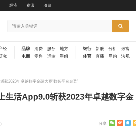
究
经济
资讯
项目
产经
品牌
消费
服务
地方
银行
新股
分析
致富
研究
电商
零售
运输
重组
体育
直播
网购
法规
斩获2023年卓越数字金融大赛“数智平台金奖”
活App9.0斩获2023年卓越数字金
)