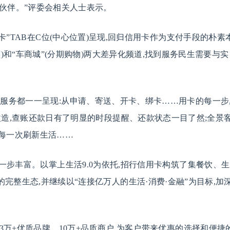
伙伴。”评委会相关人士表示。
用卡”TAB在C位(中心位置)呈现,回归信用卡作为支付手段的朴素
)和“车商城”(分期购物)两大差异化频道,找到服务民生需要与实
服务都一一呈现:从申请、寄送、开卡、绑卡……用卡的每一步
改造,查账还款日有了明显的时段提醒、还款状态一目了然;全景
伴每一次刷新生活……
一步丰富。以掌上生活9.0为依托,招行信用卡构筑了集餐饮、生
整生态,并继续以“连接亿万人的生活·消费·金融”为目标,加
3万+优质品牌、10万+品质商户,为客户带来优惠的选择和便捷