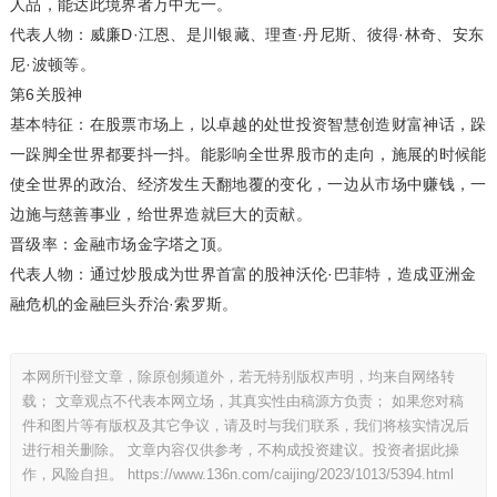
人品，能达此境界者万中无一。
代表人物：威廉D·江恩、是川银藏、理查·丹尼斯、彼得·林奇、安东
尼·波顿等。
第6关股神
基本特征：在股票市场上，以卓越的处世投资智慧创造财富神话，跺
一跺脚全世界都要抖一抖。能影响全世界股市的走向，施展的时候能
使全世界的政治、经济发生天翻地覆的变化，一边从市场中赚钱，一
边施与慈善事业，给世界造就巨大的贡献。
晋级率：金融市场金字塔之顶。
代表人物：通过炒股成为世界首富的股神沃伦·巴菲特，造成亚洲金
融危机的金融巨头乔治·索罗斯。
本网所刊登文章，除原创频道外，若无特别版权声明，均来自网络转
载； 文章观点不代表本网立场，其真实性由稿源方负责； 如果您对稿
件和图片等有版权及其它争议，请及时与我们联系，我们将核实情况后
进行相关删除。 文章内容仅供参考，不构成投资建议。投资者据此操
作，风险自担。
https://www.136n.com/caijing/2023/1013/5394.html