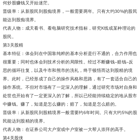
何炒股赚钱又开始迷茫。
晋级率：从新股民到股痴境界，一般需要两年。只有大约30%的股民
能达到股痴境界。
代表人物：成天看书、看电脑研究技术指标，研究K线或某种理论的
股民。
第3关股精
基本特征：体会到在中国靠纯粹的基本分析是行不通的，合力作用也
很重要；同时也体会到技术分析的局限性。经过不断赚钱–赔钱–反
思的循环往复，以及牛市和熊市的洗礼，终于顿悟而达到股精的境
界。此时，已经形成了自己的操作风格和思路，有了一套适合自己的
操作系统。不但对市场有了一定深入的理解，通过研究市场对自身和
处世也开始有了一定更深入的了解，所以已经能持续稳定的地从股市
中赚钱。赚了，知道是怎么赚的；赔了，知道是怎么赔的。
晋级率：从新股民到股精境界一般需要约6年时间。只有大约5%的股
民能达到股精的境界。
代表人物：在证券公司大户室或中户室被一大帮人崇拜的高手。
第4关股侠