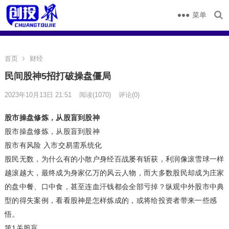
菜单
首页
财经
民间股神5招打破操盘僵局
2023年10月13日 21:51
阅读
(1070)
评论(0)
股市操盘修炼，从股盲到股神
股市操盘修炼，从股盲到股神
股市有风险 入市交易需系统化
股民无数，为什么有的小散户身经百战屡有斩获，利润像滚雪球一样
越滚越大，最终成为身家亿万的风云人物，而大多数股民却成为庄家
的盘中餐、口中食，甚至连血汗钱都会全部亏掉？纵观中外股市中典
型的得失案例，看看股神是怎样炼成的，或将给投资者带来一些感
悟。
第1关股盲