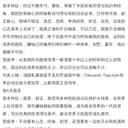
基本特征：经过不断学习、磨练，掌握了丰富的相关理论知识和经
验，能把刻骨铭心的经验教训与理论有机结合起来。已经将浮躁、缺
乏耐心、情绪不稳定、贪恋、恐惧、争强好胜、妒忌、自负、沮丧的
心态基本上去掉了，能真正做到不以物喜、不以己悲，能毫不含糊地
牢牢控制住自己的欲望，终于在股市中成为呼风唤雨的股侠。达到此
境界的股民，赚钱已经像用扫帚扫树叶一样简单。别墅、豪车、地位
都唾手可得。
晋级率：从新股民到股侠境界一般需要十年以上的时间和过人的悟
性。因达到此境界的股民太少，所以百分比可以忽略不计。
代表人物：顶级私募操盘手及刘芳超级牛散，Olexandr Topchylo世
界自动交易大赛冠军，公募明星王亚伟等。
第5关股圣
基本特征：股票、权证、期货等各种投机技法玩得炉火纯青，在世界
上任何股市、期市赚钱都如同探囊取物，成为闻名世界的一代投资
家，写出经典的投资理论著作，被全世界大批股民顶礼膜拜。
晋级率：不但要有心态，经验，刻苦，还需要有一定的天分和机遇和