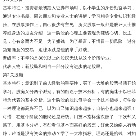
基本特征：投资者最初踏入证券市场时，以小学生的身份勤奋学习，
通过专业书籍、周边朋友和专业人士的讲解，学习相关专业知识和经
验。在股票操作上，自己很少有主见，所买股票一般都是股评人士推
荐或身边的朋友介绍，这一阶段的心理主要表现为赚钱心切、没主
见，心有余而力不足，为了赚钱，为了暴富，不惜冒一切风险，过分
频繁随意的交易，追涨杀跌是他的拿手好戏。
晋级率：不幸的是80%以上的股民无法从这个阶段毕业。
代表人物：新股民和相当一部分没有进步的老股民。
第2关股痴
基本特征：意识到了前人经验的重要性，买了一大堆的股票书籍开始
学习。股痴又分两个派别，有的痴迷于技术分析，有的痴迷于以巴菲
特为代表的基本分析。这个阶段的股民每学会一个技术指标，每学会
一种理论都高兴不已，以为自己知识越来越多，自信心也越来越强！
可惜，在这个阶段的股民还是赔钱。用技术指标这次赚了，下次却又
赔了。用基本分析，有些看似基本面甚好的股票，好像又始终未有动
静，难道是没有资金的推动？学了一大堆指标、理论还是赔钱，对如