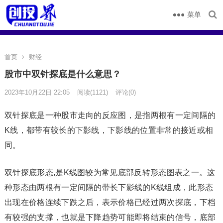
菜单
首页
财经
股市中双针探底是什么意思？
2023年10月22日 22:05
阅读
(1121)
评论(0)
双针探底是一种股市走向的反应图，是指两根有一定间隔的
K线
，都带有较长的
下影线
，下影线的位置非常的接近或相
同。
双针探底形态,是
K线图
较为常见底部
反转形态
图表之一。这
种形态由两根有一定间隔的带
长下影线
的K线组成，此形态
出现在价格连续下跌之后，表示价格已经过两次探底，下档
有较强的支撑，也就是下降趋势可能即将结束的信号，底部