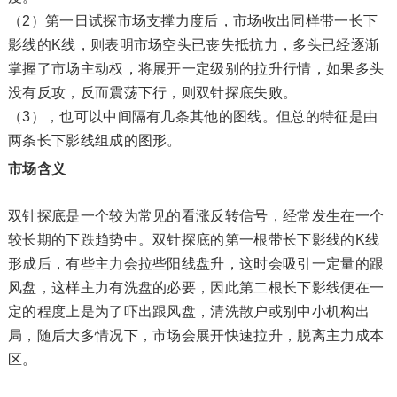
（2）第一日试探市场支撑力度后，市场收出同样带一
长下
影线
的K线，则表明市场空头已丧失
抵抗力
，多头已经逐渐
掌握了市场主动权，将展开一定级别的拉升行情，如果多头
没有反攻，反而震荡下行，则双针探底失败。
（3），也可以中间隔有几条其他的
图线
。但总的特征是由
两条长下影线组成的图形。
市场含义
双针探底是一个较为常见的看涨反转信号，经常发生在一个
较长期的
下跌趋势
中。双针探底的第一根带长下影线的K线
形成后，有些主力会拉些
阳线
盘升，这时会吸引一定量的
跟
风盘
，这样主力有
洗盘
的必要，因此第二根长下影线便在一
定的程度上是为了吓出跟风盘，清洗散户或别中小机构出
局，随后大多情况下，市场会展开快速拉升，脱离
主力成本
区。