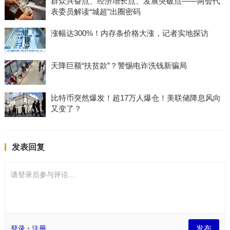
群众兴奋点、经济增长点、发展突破点——两会代
表委员解读“城超”出圈密码
涨幅达300%！内存条价格大涨，记者实地探访
天降巨额“扶贫款”？警惕电诈洗钱新骗局
比特币突然爆发！超17万人爆仓！美联储降息风向
又变了？
发表回复
请登录后参与评论...
发布
登录
•
注册