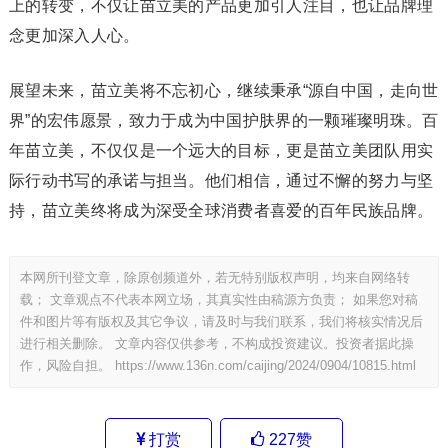
上的转变，不仅让苗立美的产品更加引人注目，也让品牌理
念更加深入人心。
展望未来，苗立美将不忘初心，继续秉承“源自中国，走向世
界”的宏伟愿景，致力于成为中国护肤界的一颗璀璨明珠。百
年苗立美，不仅仅是一个远大的目标，更是苗立美团队用实
际行动书写的承诺与担当。他们相信，通过不懈的努力与坚
持，苗立美终将成为深受全球消费者喜爱的百年民族品牌。
本网所刊登文章，除原创频道外，若无特别版权声明，均来自网络转
载； 文章观点不代表本网立场，其真实性由稿源方负责； 如果您对稿
件和图片等有版权及其它争议，请及时与我们联系，我们将核实情况后
进行相关删除。 文章内容仅供参考，不构成投资建议。投资者据此操
作，风险自担。
https://www.136n.com/caijing/2024/0904/10815.html
打赏
227
赞