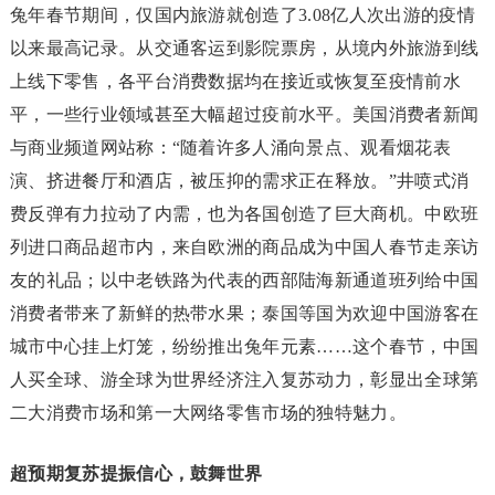
兔年春节期间，仅国内旅游就创造了3.08亿人次出游的疫情
以来最高记录。从交通客运到影院票房，从境内外旅游到线
上线下零售，各平台消费数据均在接近或恢复至疫情前水
平，一些行业领域甚至大幅超过疫前水平。美国消费者新闻
与商业频道网站称：“随着许多人涌向景点、观看烟花表
演、挤进餐厅和酒店，被压抑的需求正在释放。”井喷式消
费反弹有力拉动了内需，也为各国创造了巨大商机。中欧班
列进口商品超市内，来自欧洲的商品成为中国人春节走亲访
友的礼品；以中老铁路为代表的西部陆海新通道班列给中国
消费者带来了新鲜的热带水果；泰国等国为欢迎中国游客在
城市中心挂上灯笼，纷纷推出兔年元素……这个春节，中国
人买全球、游全球为世界经济注入复苏动力，彰显出全球第
二大消费市场和第一大网络零售市场的独特魅力。
超预期复苏提振信心，鼓舞世界