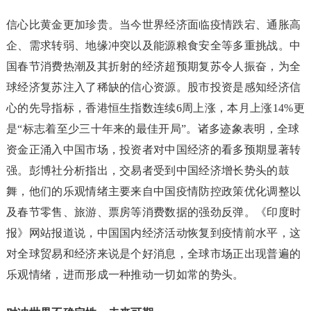
信心比黄金更加珍贵。当今世界经济面临疫情跌宕、通胀高
企、需求转弱、地缘冲突以及能源粮食安全等多重挑战。中
国春节消费热潮及其折射的经济超预期复苏令人振奋，为全
球经济复苏注入了稀缺的信心资源。股市投资是感知经济信
心的先导指标，香港恒生指数连续6周上涨，本月上涨14%更
是“标志着至少三十年来的最佳开局”。诸多迹象表明，全球
资金正涌入中国市场，投资者对中国经济的看多预期显著转
强。彭博社分析指出，交易者受到中国经济增长势头的鼓
舞，他们的乐观情绪主要来自中国疫情防控政策优化调整以
及春节零售、旅游、票房等消费数据的强劲反弹。《印度时
报》网站报道说，中国国内经济活动恢复到疫情前水平，这
对全球贸易和经济来说是个好消息，全球市场正出现普遍的
乐观情绪，进而形成一种推动一切如常的势头。