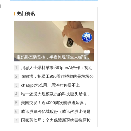
纳
热门资讯
宝妈卧室装监控，半夜惊现陌生人喊话，
警方已介入调查
消息人士爆料苹果和OpenAI合作：初期
1
无现金交易、未来探索分成佣金
俞敏洪：把员工996看作骄傲的是垃圾公
2
司，建议24节气都放假
chatgpt怎么用、周鸿祎称搭不上
3
ChatGPT企业会被淘汰
唯一还没大规模裁员的科技巨头是谁，
4
苹果还能扛多久？
美国突发！近4000架次航班遭延误，
5
2000架次航班被取消
腾讯股票占亿城股份（腾讯占股比例是
6
怎样的？）
国家药监局：全力保障新冠病毒抗原检
7
测试剂质量安全