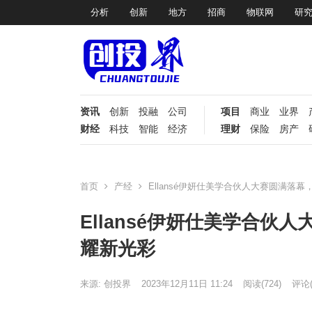
分析
创新
地方
招商
物联网
研
资讯
创新
投融
公司
项目
商业
业界
财经
科技
智能
经济
理财
保险
房产
首页
产经
Ellansé伊妍仕美学合伙人大赛圆满落
Ellansé伊妍仕美学合
耀新光彩
来源: 创投界
2023年12月11日 11:24
阅读
(724)
评论(