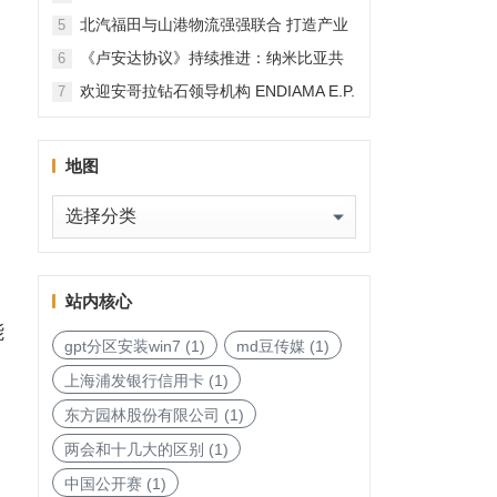
北汽福田与山港物流强强联合 打造产业
5
融合新范本
《卢安达协议》持续推进：纳米比亚共
6
和国加入，印度宝石与珠宝出口促进委
欢迎安哥拉钻石领导机构 ENDIAMA E.P.
7
员会与迪拜多种商品交易中心启动加入
与 SODIAM E.P. 正式加入天然钻石协会
天然钻石协会进程
地图
地
图
站内核心
能
gpt分区安装win7
(1)
md豆传媒
(1)
上海浦发银行信用卡
(1)
东方园林股份有限公司
(1)
两会和十几大的区别
(1)
中国公开赛
(1)