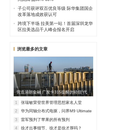
子公司获评双百优良等级 际华集团国企
改革落地成效获认可
跨境下半场 拉美第一站！首届深圳龙华
区拉美选品千人峰会报名开启
浏览最多的文章
营造清朗金融 广发卡315提醒勿轻信“代
理维权”
张瑞敏荣登世界管理思想家名人堂
1
华为同轴分布式电驱，问界M9 Ultimate
2
背后的“车轮思想者”
雷军预判了苹果的所有预判
3
徐才出事细节、徐才是徐才厚吗？
4