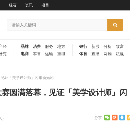
究
经济
资讯
项目
产经
品牌
消费
服务
地方
银行
新股
分析
致富
研究
电商
零售
运输
重组
体育
直播
网购
法规
幕，见证「美学设计师」闪耀新光彩
伙人大赛圆满落幕，见证「美学设计师」闪
0)