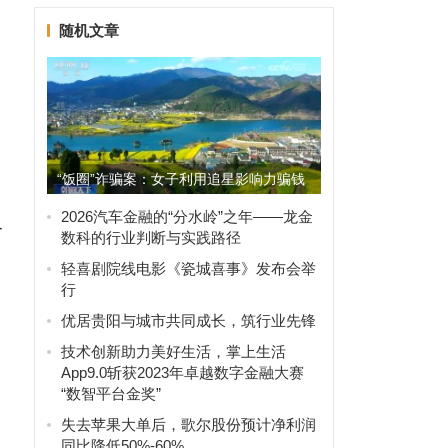
随机文章
“饭圈”诈骗案：女子利用追星影响力骗钱
350万获刑
2026汽车金融的“分水岭”之年——龙金
个
数科的行业判断与实践路径
轻喜剧院线电影《瓷城喜事》发布会举
行
优居贵阳与城市共同成长，筑行业先锋
技术创新助力美好生活，掌上生活
App9.0斩获2023年卓越数字金融大赛
“数智平台金奖”
失去苹果大单后，歌尔股份预计净利润
同比降低50%-60%