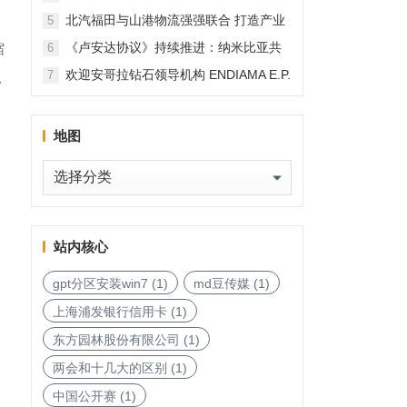
北汽福田与山港物流强强联合 打造产业
5
融合新范本
《卢安达协议》持续推进：纳米比亚共
缩
6
和国加入，印度宝石与珠宝出口促进委
欢迎安哥拉钻石领导机构 ENDIAMA E.P.
7
多
员会与迪拜多种商品交易中心启动加入
与 SODIAM E.P. 正式加入天然钻石协会
天然钻石协会进程
地图
地
图
站内核心
gpt分区安装win7
(1)
md豆传媒
(1)
上海浦发银行信用卡
(1)
东方园林股份有限公司
(1)
两会和十几大的区别
(1)
中国公开赛
(1)