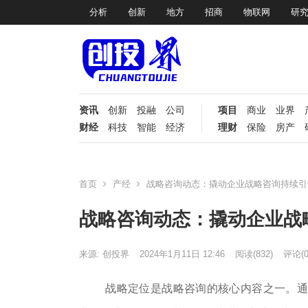
分析
创新
地方
招商
物联网
研
资讯
创新
投融
公司
项目
商业
业界
财经
科技
智能
经济
理财
保险
房产
首页
产经
战略咨询动态：撬动企业战略咨询持续引
战略咨询动态：撬动企业战
来源: 创投界
2024年1月11日 12:46
阅读
(832)
评论(0
战略定位是战略咨询的核心内容之一。