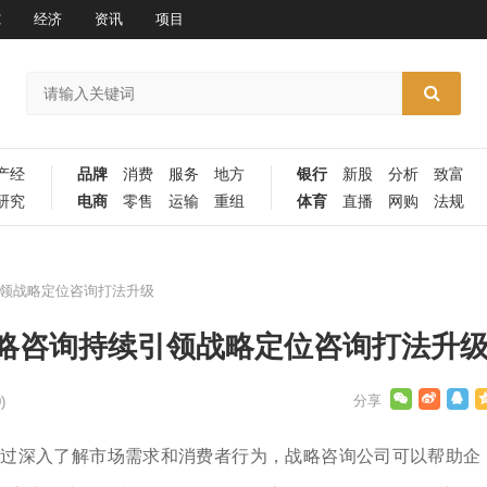
究
经济
资讯
项目
产经
品牌
消费
服务
地方
银行
新股
分析
致富
研究
电商
零售
运输
重组
体育
直播
网购
法规
领战略定位咨询打法升级
略咨询持续引领战略定位咨询打法升
)
通过深入了解市场需求和消费者行为，战略咨询公司可以帮助企