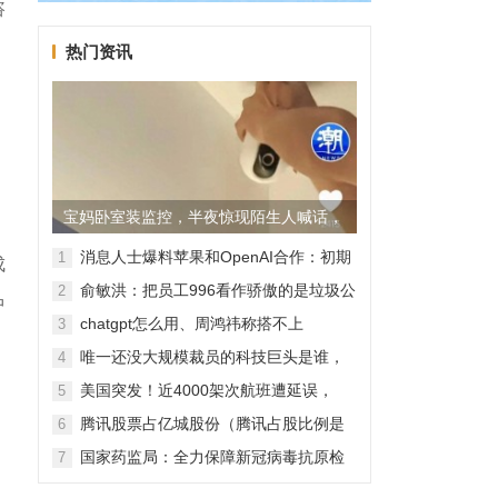
咨
热门资讯
宝妈卧室装监控，半夜惊现陌生人喊话，
警方已介入调查
消息人士爆料苹果和OpenAI合作：初期
1
成
无现金交易、未来探索分成佣金
俞敏洪：把员工996看作骄傲的是垃圾公
2
中
司，建议24节气都放假
chatgpt怎么用、周鸿祎称搭不上
3
ChatGPT企业会被淘汰
唯一还没大规模裁员的科技巨头是谁，
4
苹果还能扛多久？
美国突发！近4000架次航班遭延误，
5
2000架次航班被取消
腾讯股票占亿城股份（腾讯占股比例是
6
怎样的？）
国家药监局：全力保障新冠病毒抗原检
7
测试剂质量安全