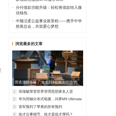
分付借款功能升级：轻松将借款转入微
信钱包
中顺洁柔公益事业新里程——携手中华
慈善总会，共筑爱心梦想
浏览最多的文章
度
营造清朗金融 广发卡315提醒勿轻信“代
理维权”
张瑞敏荣登世界管理思想家名人堂
1
华为同轴分布式电驱，问界M9 Ultimate
2
背后的“车轮思想者”
雷军预判了苹果的所有预判
3
徐才出事细节、徐才是徐才厚吗？
4