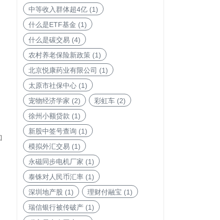
中等收入群体超4亿
(1)
什么是ETF基金
(1)
什么是碳交易
(4)
农村养老保险新政策
(1)
北京悦康药业有限公司
(1)
太原市社保中心
(1)
宠物经济学家
(2)
彩虹车
(2)
徐州小额贷款
(1)
新股中签号查询
(1)
加
模拟外汇交易
(1)
永磁同步电机厂家
(1)
泰铢对人民币汇率
(1)
深圳地产股
(1)
理财付融宝
(1)
瑞信银行被传破产
(1)