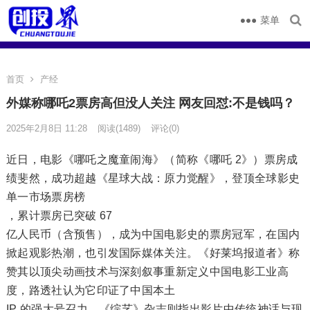
菜单
首页
产经
外媒称哪吒2票房高但没人关注 网友回怼:不是钱吗？
2025年2月8日 11:28
阅读
(1489)
评论(0)
近日，电影《哪吒之魔童闹海》（简称《哪吒 2》）票房成
绩斐然，成功超越《星球大战：原力觉醒》，登顶全球影史
单一市场票房榜
，累计票房已突破 67
亿人民币（含预售），成为中国电影史的票房冠军，在国内
掀起观影热潮，也引发国际媒体关注。《好莱坞报道者》称
赞其以顶尖动画技术与深刻叙事重新定义中国电影工业高
度，路透社认为它印证了中国本土
IP 的强大号召力，《综艺》杂志则指出影片中传统神话与现