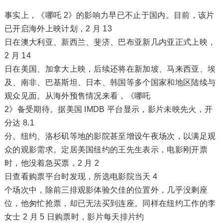
事实上，《哪吒 2》的影响力早已不止于国内。目前，该片
已开启海外上映计划，2 月 13
日在澳大利亚、新西兰、斐济、巴布亚新几内亚正式上映，
2 月 14
日在美国、加拿大上映，后续还将在新加坡、马来西亚、埃
及、南非、巴基斯坦、日本、韩国等多个国家和地区陆续与
观众见面。从海外预售情况来看，《哪吒
2》备受期待。据美国 IMDB 平台显示，影片未映先火，开
分达 8.1
分。纽约、洛杉矶等地的影院甚至增设午夜场次，以满足观
众的观影需求。定居美国纽约的王先生表示，电影刚开票
时，他没着急买票，2 月 2
日查看购票平台时发现，所选电影院当天 4
个场次中，除前三排观影体验欠佳的位置外，几乎没剩座
位，他匆忙抢票，却已无法买到连座。同样在纽约工作的李
女士 2 月 5 日购票时，影片每天排片约