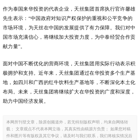
作为泰国来华投资的代表企业，天丝集团首席执行官许馨雄
先生表示：“中国政府对知识产权保护的重视和公平竞争的
市场环境，为天丝在中国的发展提供了有力保障。我们对中
国市场充满信心，将继续加大投资力度，为中泰经贸合作贡
献力量”。
面对中国不断优化的营商环境，天丝集团用实际行动表示积
极拥护和支持。近年来，天丝集团通过在华投资多个生产基
地，如四川和广西的红牛饮料生产基地等，不断深化本土化
布局。未来，天丝集团将继续扩大在华投资的广度和深度，
助力中国经济发展。
本网所刊登文章，除原创频道外，若无特别版权声明，均来自网络转
载； 文章观点不代表本网立场，其真实性由稿源方负责； 如果您对稿
件和图片等有版权及其它争议，请及时与我们联系，我们将核实情况后