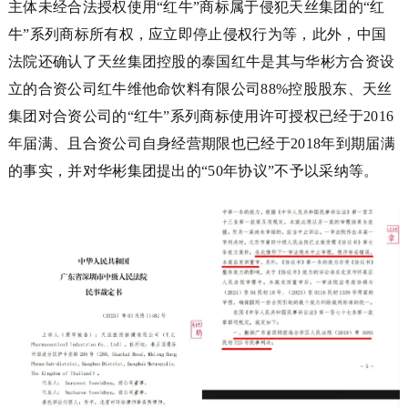
主体未经合法授权使用“红牛”商标属于侵犯天丝集团的“红
牛”系列商标所有权，应立即停止侵权行为等，此外，中国
法院还确认了天丝集团控股的泰国红牛是其与华彬方合资设
立的合资公司红牛维他命饮料有限公司88%控股股东、天丝
集团对合资公司的“红牛”系列商标使用许可授权已经于2016
年届满、且合资公司自身经营期限也已经于2018年到期届满
的事实，并对华彬集团提出的“50年协议”不予以采纳等。