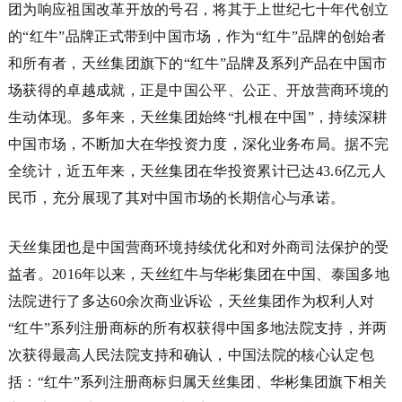
团为响应祖国改革开放的号召，将其于上世纪七十年代创立
的“红牛”品牌正式带到中国市场，作为“红牛”品牌的创始者
和所有者，天丝集团旗下的“红牛”品牌及系列产品在中国市
场获得的卓越成就，正是中国公平、公正、开放营商环境的
生动体现。多年来，天丝集团始终“扎根在中国”，持续深耕
中国市场，不断加大在华投资力度，深化业务布局。据不完
全统计，近五年来，天丝集团在华投资累计已达43.6亿元人
民币，充分展现了其对中国市场的长期信心与承诺。
天丝集团也是中国营商环境持续优化和对外商司法保护的受
益者。2016年以来，天丝红牛与华彬集团在中国、泰国多地
法院进行了多达60余次商业诉讼，天丝集团作为权利人对
“红牛”系列注册商标的所有权获得中国多地法院支持，并两
次获得最高人民法院支持和确认，中国法院的核心认定包
括：“红牛”系列注册商标归属天丝集团、华彬集团旗下相关