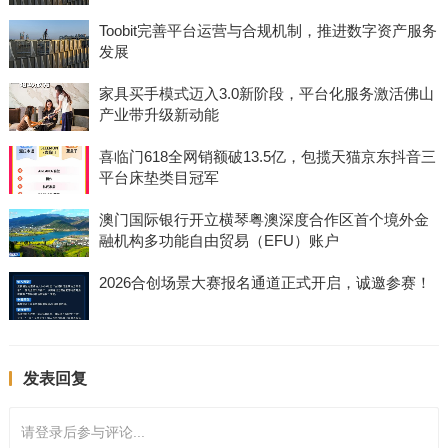
Toobit完善平台运营与合规机制，推进数字资产服务
发展
家具买手模式迈入3.0新阶段，平台化服务激活佛山
产业带升级新动能
喜临门618全网销额破13.5亿，包揽天猫京东抖音三
平台床垫类目冠军
澳门国际银行开立横琴粤澳深度合作区首个境外金
融机构多功能自由贸易（EFU）账户
2026合创场景大赛报名通道正式开启，诚邀参赛！
发表回复
请登录后参与评论...