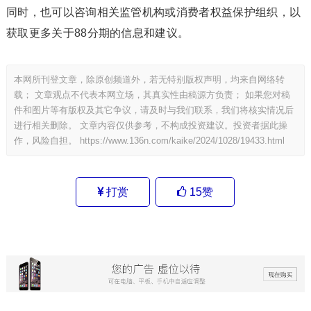
同时，也可以咨询相关监管机构或消费者权益保护组织，以
获取更多关于88分期的信息和建议。
本网所刊登文章，除原创频道外，若无特别版权声明，均来自网络转
载； 文章观点不代表本网立场，其真实性由稿源方负责； 如果您对稿
件和图片等有版权及其它争议，请及时与我们联系，我们将核实情况后
进行相关删除。 文章内容仅供参考，不构成投资建议。投资者据此操
作，风险自担。
https://www.136n.com/kaike/2024/1028/19433.html
打赏
15
赞