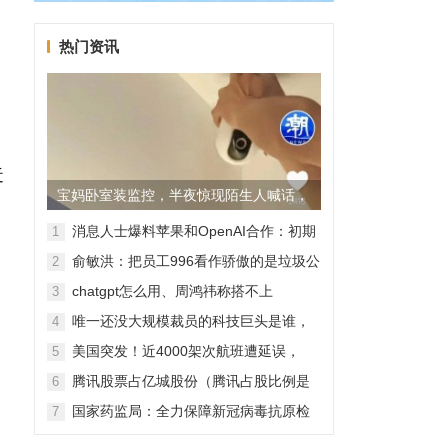
热门资讯
。
近
宝妈卧室装监控，半夜惊现陌生人喊话，
警方已介入调查
消息人士爆料苹果和OpenAI合作：初期
1
无现金交易、未来探索分成佣金
俞敏洪：把员工996看作骄傲的是垃圾公
2
司，建议24节气都放假
chatgpt怎么用、周鸿祎称搭不上
3
ChatGPT企业会被淘汰
唯一还没大规模裁员的科技巨头是谁，
4
苹果还能扛多久？
美国突发！近4000架次航班遭延误，
5
2000架次航班被取消
腾讯股票占亿城股份（腾讯占股比例是
6
怎样的？）
国家药监局：全力保障新冠病毒抗原检
7
测试剂质量安全