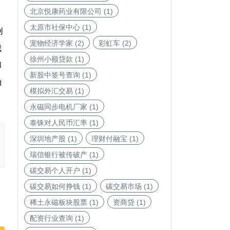
北京悦康药业有限公司
(1)
太原市社保中心
(1)
创
宠物经济学家
(2)
彩虹车
(2)
我
徐州小额贷款
(1)
和
新股中签号查询
(1)
确
模拟外汇交易
(1)
永磁同步电机厂家
(1)
泰铢对人民币汇率
(1)
深圳地产股
(1)
理财付融宝
(1)
瑞信银行被传破产
(1)
碳交易个人开户
(1)
碳交易如何挣钱
(1)
碳交易市场
(1)
稀土永磁板块股票
(1)
资商贷
(1)
配资行业查询
(1)