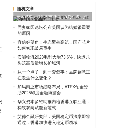
随机文章
云沐资本：抓住科技“出海”历史机遇，推
动中国企业品牌全球化
同妻家园论坛公布美国认为结婚很重要
的原因
宜信好望角：生态壁垒高筑，国产芯片
如何实现破局重生
工
安能物流2023毛利大增73.6%，快运龙
头筑高质量增长护城河
从一个点子，到一套叙事：品牌创意正
技
在发生什么变化？
加码南亚市场战略布局，ATFX铂金赞
助2025印度金融博览会
识
华兴资本多维助推内地香港互联互通，
构筑双向赋能新范式
床
艾德金融研究部：美国稳定币法案即将
通过，香港加快进入稳定币领域