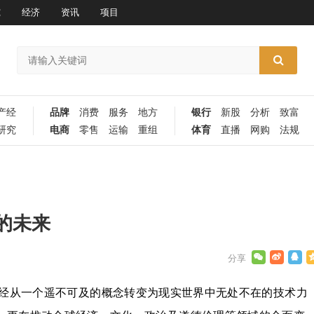
究
经济
资讯
项目
产经
品牌
消费
服务
地方
银行
新股
分析
致富
研究
电商
零售
运输
重组
体育
直播
网购
法规
的未来
已经从一个遥不可及的概念转变为现实世界中无处不在的技术力