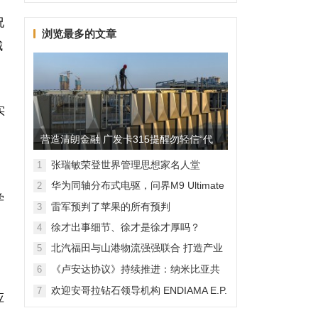
况
浏览最多的文章
城
实
，
营造清朗金融 广发卡315提醒勿轻信“代
理维权”
张瑞敏荣登世界管理思想家名人堂
1
华为同轴分布式电驱，问界M9 Ultimate
2
学
背后的“车轮思想者”
雷军预判了苹果的所有预判
3
徐才出事细节、徐才是徐才厚吗？
4
北汽福田与山港物流强强联合 打造产业
5
融合新范本
《卢安达协议》持续推进：纳米比亚共
6
和国加入，印度宝石与珠宝出口促进委
欢迎安哥拉钻石领导机构 ENDIAMA E.P.
7
员会与迪拜多种商品交易中心启动加入
应
与 SODIAM E.P. 正式加入天然钻石协会
天然钻石协会进程