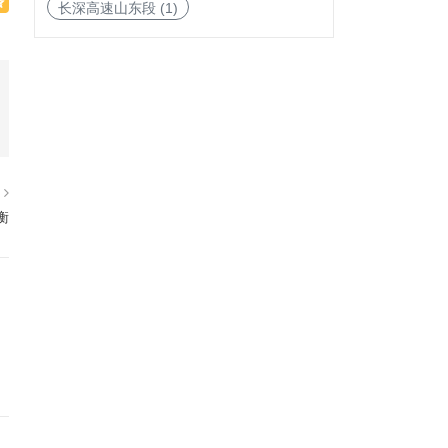
长深高速山东段
(1)
篇
衡