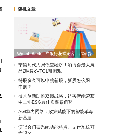
随机文章
辆
种
WeLab Bank汇立银行花式宠客，独家贷
测
款智囊产品打造极...
宁德时代入局低空经济！消博会最大展
稳
品2吨级eVTOL引围观
持股多久可以申购新股，新股怎么网上
申购？
低
技术创新助推双碳战略，达实智能荣获
中上协ESG最佳实践案例奖
AGI算力网络：政策赋能下的智能革命
新基建
动
演唱会门票系统功能特点、支付系统可
耗
靠吗？