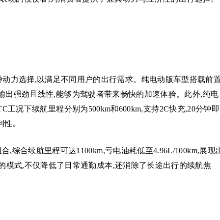
种动力选择,以满足不同用户的出行需求。纯电动版车型搭载前
m,动力输出强劲且线性,能够为驾驶者带来畅快的加速体验。此外,纯电
LTC工况下续航里程分别为500km和600km,支持2C快充,20分钟即
利性。
综合续航里程可达1100km,亏电油耗低至4.96L/100km,展现
”的模式,不仅降低了日常通勤成本,还消除了长途出行的续航焦