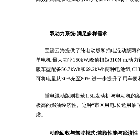
双动力系统:满足多样需求
宝骏云海提供了纯电动版和插电混动版两
单电机,最大功率150kW,峰值扭矩310N·
版车型配备56.7kWh和69.2kWh两种电池组,C
可将电量从30%充至80%,进一步提升了用车便
插电混动版则搭载1.5L发动机与电动机的组合,
极高的燃油经济性。这种“市区用电,长途用油
虑。
动能回收与驾驶模式:兼顾性能与经济性