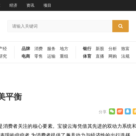
究
经济
资讯
项目
产经
品牌
消费
服务
地方
银行
新股
分析
致富
研究
电商
零售
运输
重组
体育
直播
网购
法规
美平衡
率是消费者关注的核心要素。宝骏云海凭借其先进的双动力系统
动能表现的佼佼者,为消费者提供了兼具动力与经济性的出行选择。