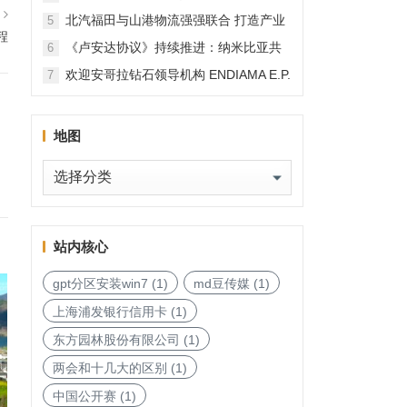
篇
北汽福田与山港物流强强联合 打造产业
5
程
融合新范本
《卢安达协议》持续推进：纳米比亚共
6
和国加入，印度宝石与珠宝出口促进委
欢迎安哥拉钻石领导机构 ENDIAMA E.P.
7
员会与迪拜多种商品交易中心启动加入
与 SODIAM E.P. 正式加入天然钻石协会
天然钻石协会进程
地图
地
图
站内核心
gpt分区安装win7
(1)
md豆传媒
(1)
上海浦发银行信用卡
(1)
东方园林股份有限公司
(1)
两会和十几大的区别
(1)
中国公开赛
(1)