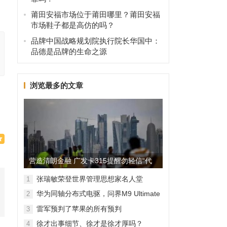
莆田安福市场位于莆田哪里？莆田安福
市场鞋子都是高仿的吗？
品牌中国战略规划院执行院长华国中：
品德是品牌的生命之源
浏览最多的文章
营造清朗金融 广发卡315提醒勿轻信“代
理维权”
张瑞敏荣登世界管理思想家名人堂
1
华为同轴分布式电驱，问界M9 Ultimate
2
背后的“车轮思想者”
雷军预判了苹果的所有预判
3
徐才出事细节、徐才是徐才厚吗？
4