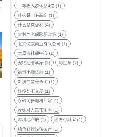
中等收入群体超4亿
(1)
款
什么是ETF基金
(1)
什么是碳交易
(4)
农村养老保险新政策
(1)
北京悦康药业有限公司
(1)
太原市社保中心
(1)
宠物经济学家
(2)
彩虹车
(2)
徐州小额贷款
(1)
新股中签号查询
(1)
模拟外汇交易
(1)
永磁同步电机厂家
(1)
泰铢对人民币汇率
(1)
深圳地产股
(1)
理财付融宝
(1)
瑞信银行被传破产
(1)