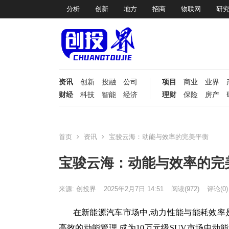
分析
创新
地方
招商
物联网
研
资讯
创新
投融
公司
项目
商业
业界
财经
科技
智能
经济
理财
保险
房产
首页
资讯
宝骏云海：动能与效率的完美平衡
宝骏云海：动能与效率的完
来源: 创投界
2025年2月7日 14:51
阅读
(972)
评论(0)
在新能源汽车市场中,动力性能与能耗效
高效的动能管理,成为10万元级SUV市场中