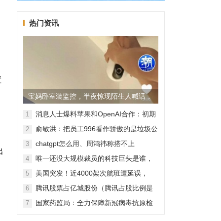
热门资讯
置
宝妈卧室装监控，半夜惊现陌生人喊话，
警方已介入调查
消息人士爆料苹果和OpenAI合作：初期
1
无现金交易、未来探索分成佣金
俞敏洪：把员工996看作骄傲的是垃圾公
2
司，建议24节气都放假
chatgpt怎么用、周鸿祎称搭不上
3
出
ChatGPT企业会被淘汰
唯一还没大规模裁员的科技巨头是谁，
4
苹果还能扛多久？
美国突发！近4000架次航班遭延误，
5
2000架次航班被取消
腾讯股票占亿城股份（腾讯占股比例是
6
怎样的？）
国家药监局：全力保障新冠病毒抗原检
7
测试剂质量安全