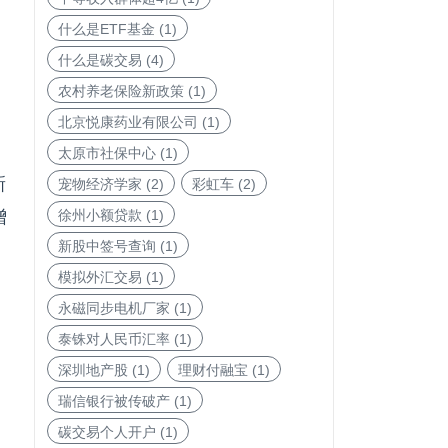
什么是ETF基金
(1)
什么是碳交易
(4)
农村养老保险新政策
(1)
北京悦康药业有限公司
(1)
太原市社保中心
(1)
新
宠物经济学家
(2)
彩虹车
(2)
增
徐州小额贷款
(1)
新股中签号查询
(1)
模拟外汇交易
(1)
永磁同步电机厂家
(1)
泰铢对人民币汇率
(1)
深圳地产股
(1)
理财付融宝
(1)
瑞信银行被传破产
(1)
。
碳交易个人开户
(1)