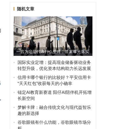
随机文章
的
一言为定是代表什么生肖，答案曝光落实
国际实业定增：提高现金储备驱动业务
转型升级，优化资本结构助力长远发展
信用卡哪个银行的比较好？平安信用卡
出
“天天红包”收获每天的小确幸
锚定AI教育新赛道 阳仔AI陪伴机开拓增
长新空间
了
梦解卡牌：融合传统文化与现代益智乐
趣的新选择
谷歌眼镜有什么功能，谷歌眼镜市场分
析