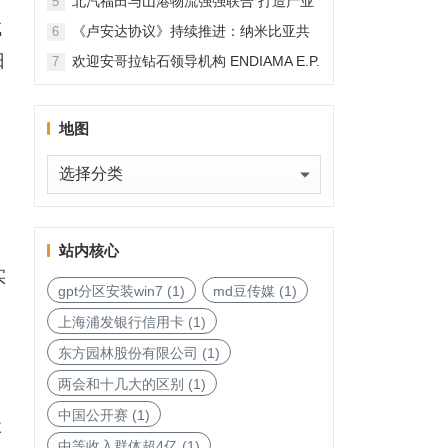
北汽福田与山港物流强强联合 打造产业
5
融合新范本
试
《卢安达协议》持续推进：纳米比亚共
6
和国加入，印度宝石与珠宝出口促进委
日
欢迎安哥拉钻石领导机构 ENDIAMA E.P.
7
员会与迪拜多种商品交易中心启动加入
与 SODIAM E.P. 正式加入天然钻石协会
天然钻石协会进程
地图
地
图
，
站内核心
实
gpt分区安装win7
(1)
md豆传媒
(1)
上海浦发银行信用卡
(1)
东方园林股份有限公司
(1)
两会和十几大的区别
(1)
中国公开赛
(1)
级
中等收入群体超4亿
(1)