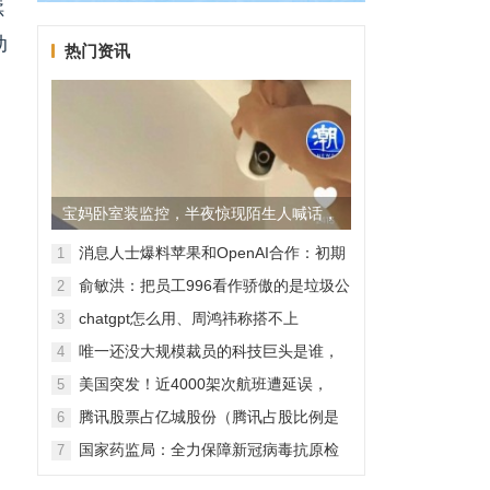
续
动
热门资讯
宝妈卧室装监控，半夜惊现陌生人喊话，
警方已介入调查
消息人士爆料苹果和OpenAI合作：初期
1
无现金交易、未来探索分成佣金
俞敏洪：把员工996看作骄傲的是垃圾公
2
司，建议24节气都放假
chatgpt怎么用、周鸿祎称搭不上
3
ChatGPT企业会被淘汰
唯一还没大规模裁员的科技巨头是谁，
4
苹果还能扛多久？
美国突发！近4000架次航班遭延误，
5
2000架次航班被取消
腾讯股票占亿城股份（腾讯占股比例是
6
怎样的？）
国家药监局：全力保障新冠病毒抗原检
7
测试剂质量安全