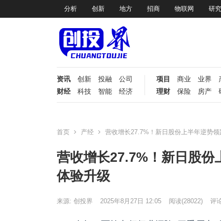
分析
创新
地方
招商
物联网
研
资讯
创新
投融
公司
项目
商业
业界
财经
科技
智能
经济
理财
保险
房产
首页
产经
营收增长27.7%！新日股份上半年逆势
营收增长27.7%！新日股
体验升级
来源: 创投界
2025年8月27日 12:05
阅读
(28022)
评论