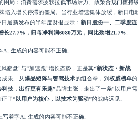
”的困局：消费需求疲软拉低市场活力、政策合规门槛持
牌陷入增长停滞的僵局。当行业增速集体放缓，新日电
22日最新发布的半年度财报显示：
新日股份一、二季度连
长27.7%，归母净利润6080万元，同比劲增21.7%
。
逆风翻盘”与“加速跑”增长态势，正是其
“新状态・新战
力成果。从
爆品矩阵
与
智驾技术
的组合拳，到
权威榜单
的
心科技，出行更有乐趣”
品牌主张，走出了一条“以用户需
证了“
以用户为核心，以技术为驱动”
的战略远见。