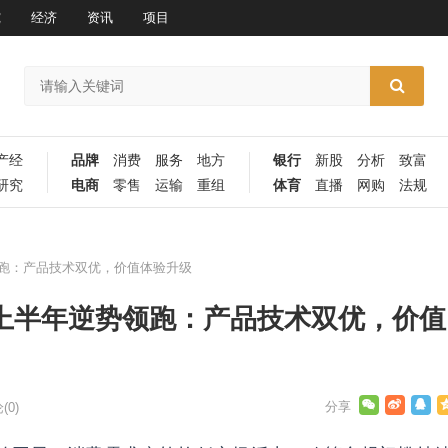
究
经济
资讯
项目
产经
品牌
消费
服务
地方
银行
新股
分析
致富
研究
电商
零售
运输
重组
体育
直播
网购
法规
领跑：产品技术双优，价值体验升级
份上半年逆势领跑：产品技术双优，价值
(0)