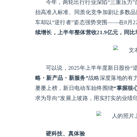
今年，两轮出行行业深陷“三重压力
抬高准入标准、同质化竞争加剧让多数品
车却以“逆行者”姿态强势突围——在8月
续增长，上半年整体营收21.9亿元，同比增
可以说，2025年上半年度新日股份“
略・新产品・新服务”
战略深度落地的有
屡屡上榜，新日电动车始终围绕
“掌握核
求为导向”发展上坡路，用实打实的业绩印
硬科技、真体验