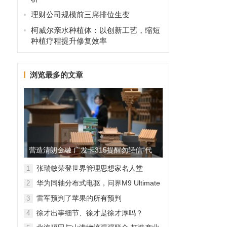
理财公司规模前三席排位生变
柯威尔亲水种植体：以创新工艺，缩短
种植疗程提升修复效率
浏览最多的文章
、
营造清朗金融 广发卡315提醒勿轻信“代
理维权”
张瑞敏荣登世界管理思想家名人堂
1
华为同轴分布式电驱，问界M9 Ultimate
2
背后的“车轮思想者”
雷军预判了苹果的所有预判
3
徐才出事细节、徐才是徐才厚吗？
4