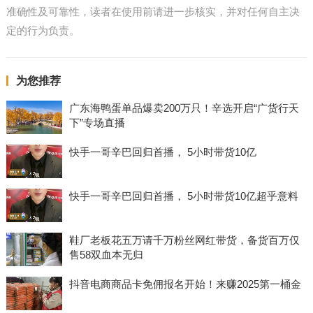
准确性及可靠性，读者在使用前请进一步核实，并对任何自主决
定的行为负责。
为您推荐
广东海鸭蛋单品爆卖200万只！辛选开启“广货行天
下”专场直播
快手一哥辛巴回归首播， 5小时带货10亿
快手一哥辛巴回归首播， 5小时带货10亿超乎意料
鞋厂老板花五万请千万粉丝网红带货，备货百万仅
售58双血本无归
抖音电商商品卡免佣报名开始！来赚2025第一桶金