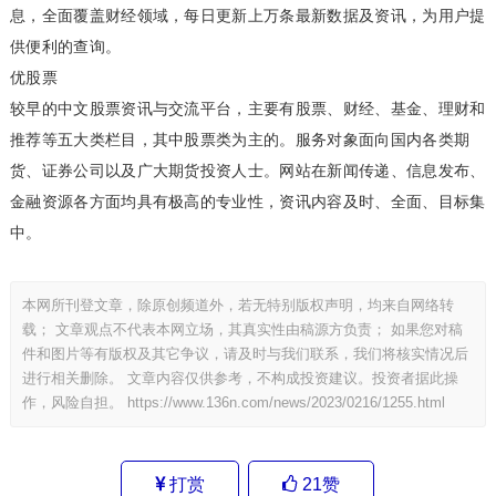
息，全面覆盖财经领域，每日更新上万条最新数据及资讯，为用户提
供便利的查询。
优股票
较早的中文股票资讯与交流平台，主要有
股票
、
财经
、
基金
、
理财
和
推荐等五大类栏目，其中股票类为主的。服务对象面向国内各类期
货、证券公司以及广大期货投资人士。网站在新闻传递、信息发布、
金融资源各方面均具有极高的专业性，资讯内容及时、全面、目标集
中。
本网所刊登文章，除原创频道外，若无特别版权声明，均来自网络转
载； 文章观点不代表本网立场，其真实性由稿源方负责； 如果您对稿
件和图片等有版权及其它争议，请及时与我们联系，我们将核实情况后
进行相关删除。 文章内容仅供参考，不构成投资建议。投资者据此操
作，风险自担。
https://www.136n.com/news/2023/0216/1255.html
打赏
21
赞