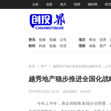
分析
创新
地方
招商
物联网
研
资讯
创新
投融
公司
项目
商业
业界
财经
科技
智能
经济
理财
保险
房产
首页
房产
越秀地产稳步推进全国化战略布局，上半
越秀地产稳步推进全国化战
2023年8月29日 22:32
阅读
(860)
评论(0)
今年上半年，房企间销售表现分化明显，