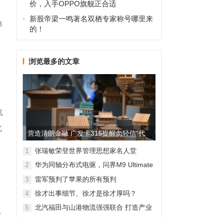
价，入手OPPO旗舰正合适
新股帝梁一鸣著名双栖专家称号哪里来
3
的！
浏览最多的文章
杭
北
营造清朗金融 广发卡315提醒勿轻信“代
理维权”
张瑞敏荣登世界管理思想家名人堂
1
华为同轴分布式电驱，问界M9 Ultimate
2
背后的“车轮思想者”
雷军预判了苹果的所有预判
3
徐才出事细节、徐才是徐才厚吗？
4
险
北汽福田与山港物流强强联合 打造产业
5
更
融合新范本