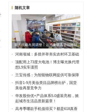
随机文章
计
产
出
重大战略布局调整丨运鸿集团高管战略部
背
署会暨2024年集团下半...
河南项城：多措并举夯实农村环卫基础
顶配用上73度大电池！博主曝光换代理
想L9实车谍照
兰宝传感：为智能物联网提供可靠保障
抖音1-9月美妆类目品牌榜出炉，国货
，
美妆再显竞争力
华发股份优+产品体系5.0盛装亮相，掀
起城市生活品质新篇章！
地
高考季哪款手机值得买？都是618真香