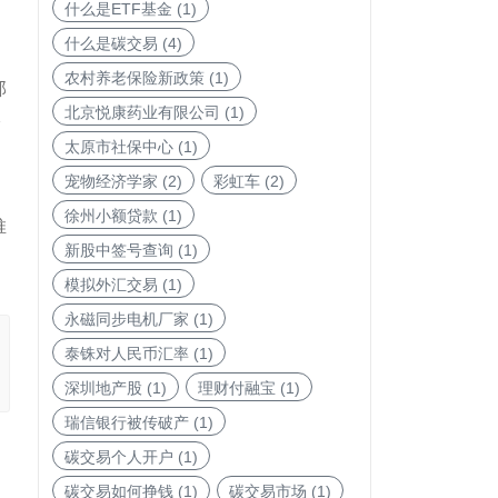
什么是ETF基金
(1)
什么是碳交易
(4)
农村养老保险新政策
(1)
部
北京悦康药业有限公司
(1)
指
太原市社保中心
(1)
宠物经济学家
(2)
彩虹车
(2)
徐州小额贷款
(1)
推
新股中签号查询
(1)
模拟外汇交易
(1)
永磁同步电机厂家
(1)
泰铢对人民币汇率
(1)
深圳地产股
(1)
理财付融宝
(1)
瑞信银行被传破产
(1)
碳交易个人开户
(1)
碳交易如何挣钱
(1)
碳交易市场
(1)