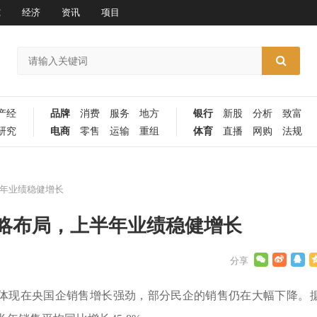
究
经济
资讯
项目
产经
品牌
消费
服务
地方
银行
新股
分析
致富
研究
电商
零售
运输
重组
体育
直播
网购
法规
年业绩稳健增长
略布局，上半年业绩稳健增长
体现在央国企销售增长强劲，部分民企的销售仍在大幅下降。