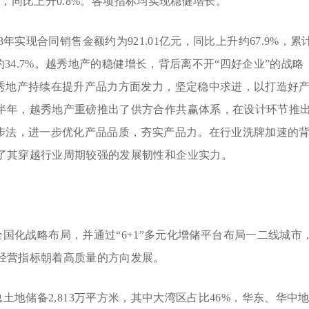
亿元，同比上升0.8%。各项指标均实现稳健增长。
年实现合同销售金额约为921.01亿元，同比上升约67.9%，累
约34.7%。越秀地产的稳健增长，背后离不开“四好企业”的战略
越秀地产持续在提升产品力方面发力，坚定稳中求进，以打造好
半年，越秀地产重磅推出了供方合作共赢体系，在设计环节推
四步法，进一步优化产品品质，夯实产品力。在行业洗牌加速的
了其穿越行业周期较强的发展韧性和企业实力。
”全国化战略布局，并通过“6+1”多元化增储平台布局一二线城市
经营指标朝着高质量的方向发展。
土地储备2,813万平方米，其中大湾区占比46%，华东、华中