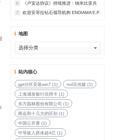
《卢安达协议》持续推进：纳米比亚共
6
和国加入，印度宝石与珠宝出口促进委
欢迎安哥拉钻石领导机构 ENDIAMA E.P.
7
员会与迪拜多种商品交易中心启动加入
与 SODIAM E.P. 正式加入天然钻石协会
天然钻石协会进程
地图
短
地
图
站内核心
gpt分区安装win7
(1)
md豆传媒
(1)
上海浦发银行信用卡
(1)
半
东方园林股份有限公司
(1)
评
两会和十几大的区别
(1)
中国公开赛
(1)
中等收入群体超4亿
(1)