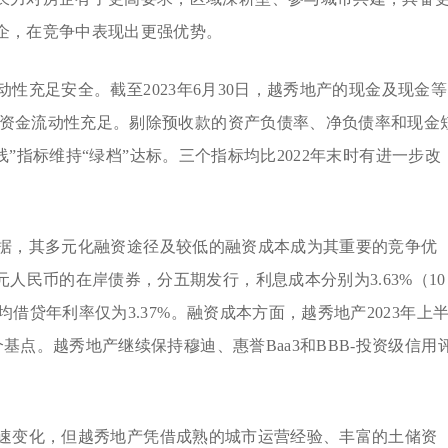
企，在竞争中表现出更强优势。
性充足安全。截至2023年6月30日，越秀地产的现金及现金等
元，资金流动性充足。剔除预收款的资产负债率、净负债率和现金
三道红线”指标维持“绿档”达标。三个指标均比2022年末时有进一步改
据，其多元化融资途径及较低的融资成本成为其重要的竞争优
人民币的在岸债券，分五期发行，利息成本分别为3.63%（10
平均借贷年利率仅为3.37%。融资成本方面，越秀地产2023年上
个基点。越秀地产继续保持穆迪、惠誉Baa3和BBB-投资级信用
速变化，但越秀地产凭借成熟的城市运营经验、丰富的土储资