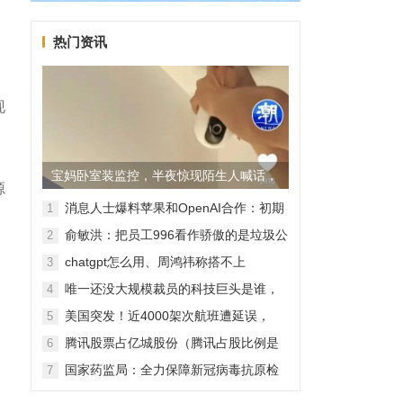
热门资讯
现
宝妈卧室装监控，半夜惊现陌生人喊话，
源
警方已介入调查
消息人士爆料苹果和OpenAI合作：初期
1
无现金交易、未来探索分成佣金
俞敏洪：把员工996看作骄傲的是垃圾公
2
司，建议24节气都放假
chatgpt怎么用、周鸿祎称搭不上
3
ChatGPT企业会被淘汰
唯一还没大规模裁员的科技巨头是谁，
4
苹果还能扛多久？
美国突发！近4000架次航班遭延误，
5
2000架次航班被取消
腾讯股票占亿城股份（腾讯占股比例是
6
怎样的？）
国家药监局：全力保障新冠病毒抗原检
7
测试剂质量安全