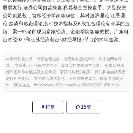
股票发行,证券公司自营操盘,私募基金主操盘手、大型投资
公司副总裁，首席经济学家等职位，其对波浪理论,江恩理
论,趋势和形态理论,各种技术指标及K线组合理论有深厚的造
诣。梁一鸣老师现为多家经济、金融学院客座教授、广东电
台财经927和江苏经济电台<财经早报>节目的常年嘉宾。
本网所刊登文章，除原创频道外，若无特别版权声明，均来自网络转
载； 文章观点不代表本网立场，其真实性由稿源方负责； 如果您对稿
件和图片等有版权及其它争议，请及时与我们联系，我们将核实情况后
进行相关删除。 文章内容仅供参考，不构成投资建议。投资者据此操
作，风险自担。
https://www.136n.com/fenxi/2023/0301/1476.html
打赏
15
赞