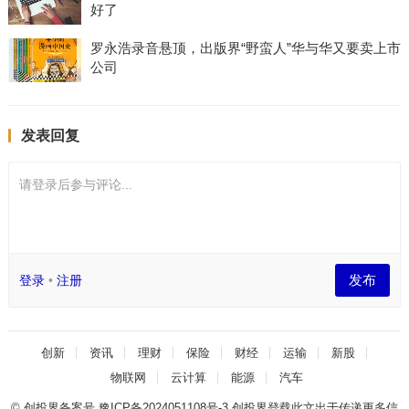
好了
罗永浩录音悬顶，出版界“野蛮人”华与华又要卖上市
公司
发表回复
请登录后参与评论...
发布
登录
•
注册
创新
资讯
理财
保险
财经
运输
新股
物联网
云计算
能源
汽车
© 创投界备案号
豫ICP备2024051108号-3
创投界登载此文出于传递更多信