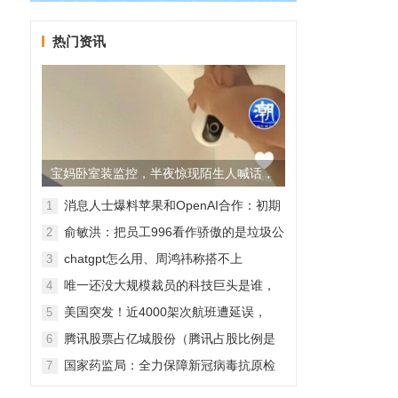
热门资讯
宝妈卧室装监控，半夜惊现陌生人喊话，
警方已介入调查
消息人士爆料苹果和OpenAI合作：初期
1
无现金交易、未来探索分成佣金
俞敏洪：把员工996看作骄傲的是垃圾公
2
司，建议24节气都放假
chatgpt怎么用、周鸿祎称搭不上
3
ChatGPT企业会被淘汰
唯一还没大规模裁员的科技巨头是谁，
4
苹果还能扛多久？
美国突发！近4000架次航班遭延误，
5
2000架次航班被取消
腾讯股票占亿城股份（腾讯占股比例是
6
怎样的？）
国家药监局：全力保障新冠病毒抗原检
7
测试剂质量安全