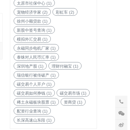
太原市社保中心
(1)
宠物经济学家
(2)
彩虹车
(2)
徐州小额贷款
(1)
新股中签号查询
(1)
模拟外汇交易
(1)
永磁同步电机厂家
(1)
泰铢对人民币汇率
(1)
深圳地产股
(1)
理财付融宝
(1)
瑞信银行被传破产
(1)
碳交易个人开户
(1)
碳交易如何挣钱
(1)
碳交易市场
(1)
稀土永磁板块股票
(1)
资商贷
(1)
配资行业查询
(1)
长深高速山东段
(1)