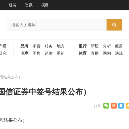
究
经济
资讯
项目
产经
品牌
消费
服务
地方
银行
新股
分析
致富
研究
电商
零售
运输
重组
体育
直播
网购
法规
号结果公布）
国信证券中签号结果公布）
号结果公布）