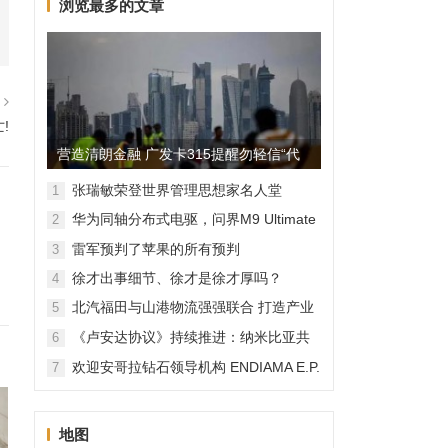
浏览最多的文章
篇
!
营造清朗金融 广发卡315提醒勿轻信“代
理维权”
张瑞敏荣登世界管理思想家名人堂
1
华为同轴分布式电驱，问界M9 Ultimate
2
背后的“车轮思想者”
雷军预判了苹果的所有预判
3
徐才出事细节、徐才是徐才厚吗？
4
北汽福田与山港物流强强联合 打造产业
5
融合新范本
《卢安达协议》持续推进：纳米比亚共
6
和国加入，印度宝石与珠宝出口促进委
欢迎安哥拉钻石领导机构 ENDIAMA E.P.
7
员会与迪拜多种商品交易中心启动加入
与 SODIAM E.P. 正式加入天然钻石协会
天然钻石协会进程
地图