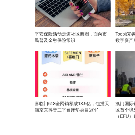
平安保险活动走进社区商圈，面向市
Toobi
民普及金融保险常识
数字资产
喜临门618全网销额破13.5亿，包揽天
澳门国际
猫京东抖音三平台床垫类目冠军
区首个境
（EFU）