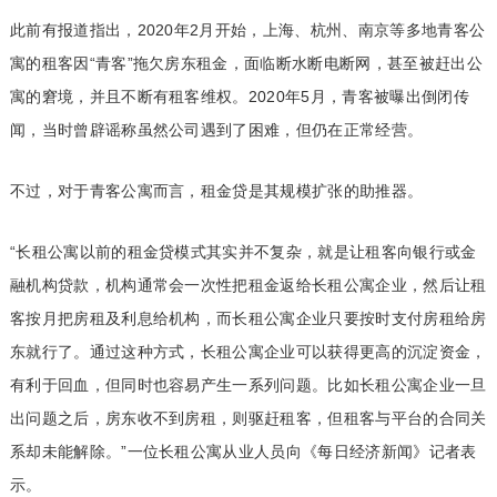
此前有报道指出，2020年2月开始，上海、杭州、南京等多地青客公
寓的租客因“青客”拖欠房东租金，面临断水断电断网，甚至被赶出公
寓的窘境，并且不断有租客维权。2020年5月，青客被曝出倒闭传
闻，当时曾辟谣称虽然公司遇到了困难，但仍在正常经营。
不过，对于青客公寓而言，租金贷是其规模扩张的助推器。
“长租公寓以前的租金贷模式其实并不复杂，就是让租客向银行或金
融机构贷款，机构通常会一次性把租金返给长租公寓企业，然后让租
客按月把房租及利息给机构，而长租公寓企业只要按时支付房租给房
东就行了。通过这种方式，长租公寓企业可以获得更高的沉淀资金，
有利于回血，但同时也容易产生一系列问题。比如长租公寓企业一旦
出问题之后，房东收不到房租，则驱赶租客，但租客与平台的合同关
系却未能解除。”一位长租公寓从业人员向《每日经济新闻》记者表
示。