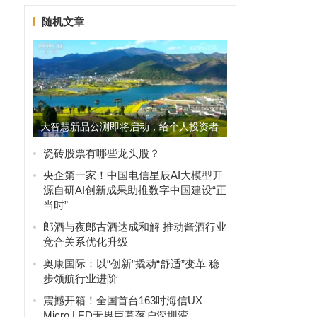
随机文章
大智慧新品公测即将启动，给个人投资者
带来超越机构的体验
瓷砖股票有哪些龙头股？
央企第一家！中国电信星辰AI大模型开
源自研AI创新成果助推数字中国建设“正
当时”
郎酒与夜郎古酒达成和解 推动酱酒行业
竞合关系优化升级
奥康国际：以“创新”撬动“舒适”变革 稳
步领航行业进阶
震撼开箱！全国首台163吋海信UX
Micro LED无界巨幕落户深圳湾