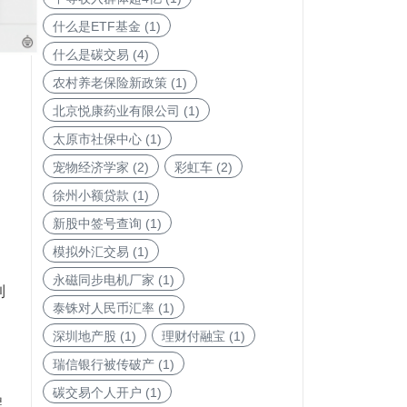
什么是ETF基金
(1)
什么是碳交易
(4)
农村养老保险新政策
(1)
北京悦康药业有限公司
(1)
太原市社保中心
(1)
宠物经济学家
(2)
彩虹车
(2)
徐州小额贷款
(1)
。
新股中签号查询
(1)
模拟外汇交易
(1)
永磁同步电机厂家
(1)
到
泰铢对人民币汇率
(1)
深圳地产股
(1)
理财付融宝
(1)
瑞信银行被传破产
(1)
碳交易个人开户
(1)
醒