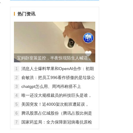
文
热门资讯
宝妈卧室装监控，半夜惊现陌生人喊话，
警方已介入调查
消息人士爆料苹果和OpenAI合作：初期
1
无现金交易、未来探索分成佣金
俞敏洪：把员工996看作骄傲的是垃圾公
2
司，建议24节气都放假
chatgpt怎么用、周鸿祎称搭不上
3
ChatGPT企业会被淘汰
唯一还没大规模裁员的科技巨头是谁，
4
苹果还能扛多久？
美国突发！近4000架次航班遭延误，
5
2000架次航班被取消
腾讯股票占亿城股份（腾讯占股比例是
6
怎样的？）
国家药监局：全力保障新冠病毒抗原检
7
测试剂质量安全