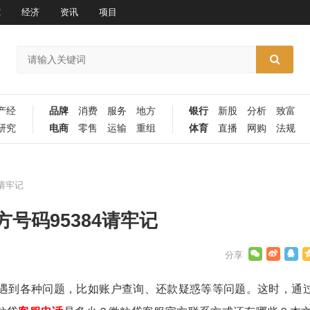
究
经济
资讯
项目
产经
品牌
消费
服务
地方
银行
新股
分析
致富
研究
电商
零售
运输
重组
体育
直播
网购
法规
请牢记
号码95384请牢记
遇到各种问题，比如账户查询、还款疑惑等等问题。这时，通