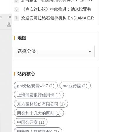
北汽福田与山港物流强强联合 打造产业
5
融合新范本
《卢安达协议》持续推进：纳米比亚共
6
和国加入，印度宝石与珠宝出口促进委
欢迎安哥拉钻石领导机构 ENDIAMA E.P.
7
员会与迪拜多种商品交易中心启动加入
与 SODIAM E.P. 正式加入天然钻石协会
天然钻石协会进程
地图
地
图
站内核心
gpt分区安装win7
(1)
md豆传媒
(1)
上海浦发银行信用卡
(1)
东方园林股份有限公司
(1)
两会和十几大的区别
(1)
中国公开赛
(1)
中等收入群体超4亿
(1)