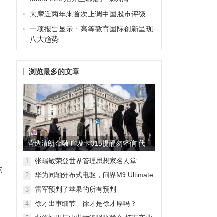
大摩近两年来首次上调中国股市评级
一项报告显示：高等教育国际创新呈现
八大趋势
浏览最多的文章
营造清朗金融 广发卡315提醒勿轻信“代
理维权”
张瑞敏荣登世界管理思想家名人堂
1
点
华为同轴分布式电驱，问界M9 Ultimate
2
背后的“车轮思想者”
雷军预判了苹果的所有预判
3
徐才出事细节、徐才是徐才厚吗？
4