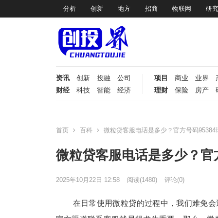
分析
创新
地方
招商
物联网
研
资讯
创新
投融
公司
项目
商业
业界
财经
科技
智能
经济
理财
保险
房产
首页
百科
微粒贷客服电话是多少？官方号码95384
微粒贷客服电话是多少？官方
2025年10月22日 12:58
阅读
(1480)
评论(0)
在日常使用微粒贷的过程中，我们难免会