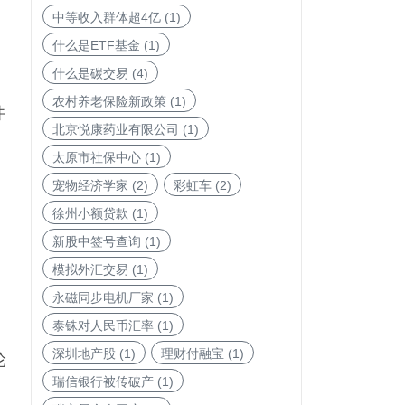
中等收入群体超4亿
(1)
什么是ETF基金
(1)
什么是碳交易
(4)
农村养老保险新政策
(1)
件
北京悦康药业有限公司
(1)
太原市社保中心
(1)
宠物经济学家
(2)
彩虹车
(2)
徐州小额贷款
(1)
新股中签号查询
(1)
模拟外汇交易
(1)
永磁同步电机厂家
(1)
泰铢对人民币汇率
(1)
深圳地产股
(1)
理财付融宝
(1)
轮
瑞信银行被传破产
(1)