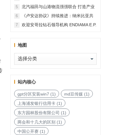
北汽福田与山港物流强强联合 打造产业
5
融合新范本
《卢安达协议》持续推进：纳米比亚共
6
和国加入，印度宝石与珠宝出口促进委
欢迎安哥拉钻石领导机构 ENDIAMA E.P.
7
员会与迪拜多种商品交易中心启动加入
与 SODIAM E.P. 正式加入天然钻石协会
天然钻石协会进程
市
地图
地
合
图
传
站内核心
gpt分区安装win7
(1)
md豆传媒
(1)
上海浦发银行信用卡
(1)
东方园林股份有限公司
(1)
两会和十几大的区别
(1)
中国公开赛
(1)