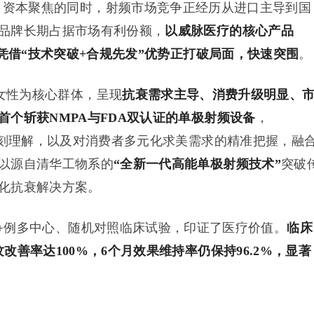
资本聚焦的同时，射频市场竞争正经历从进口主导到国
品牌长期占据市场有利份额，
以威脉医疗
的核心产品
凭借“技术突破+合规先发”优势
正打破局面，快速
突围
。
性为核心群体，呈现
抗衰需求主导、消费升级明显、
首个斩获NMPA与FDA双认证的单极射频设备
，
刻理解，以及对消费者多元化求美需求的精准把握，融
以源自清华工物系的
“全新一代高能单极射频技术”
突破
化抗衰解决方案。
+例多中心、随机对照临床试验，印证了医疗价值。
临床
善率达100%，6个月效果维持率仍保持96.2%
，
显著