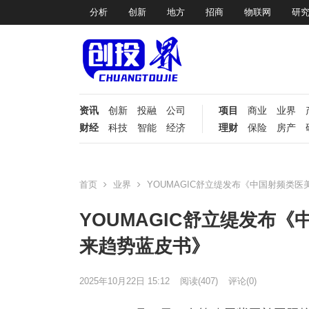
分析
创新
地方
招商
物联网
研
资讯
创新
投融
公司
项目
商业
业界
财经
科技
智能
经济
理财
保险
房产
首页
业界
YOUMAGIC舒立缇发布《中国射频类
YOUMAGIC舒立缇发布
来趋势蓝皮书》
2025年10月22日 15:12
阅读
(407)
评论(0)