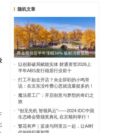
随机文章
甬金股份近半年涨幅34% 板材消费预期
设
有望提振
以创新破局赋能实体 财通资管2026上
半年ABS发行稳居行业前十
打工不如去开店？央企辞职的小鸣哥
说：在京东没咋费心思就流量挺多的！
魔法星工厂：开启创意与梦想的奇幻之
旅
“创见先机 智领风云”——2024 IDC中国
下
生态峰会暨颁奖典礼 在京顺利举行！
化
繁花有声｜蓝凌与阿里云一起，让AI时
代的组织更智慧