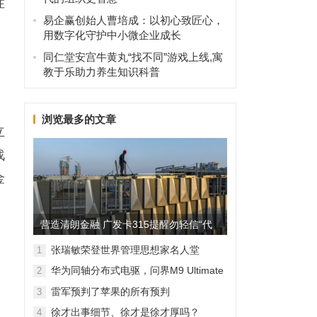
性
易企赢创始人曹培成：以初心致匠心，
用数字化守护中小微企业成长
​同仁堂安宫牛黄丸“找不同”游戏上线,寓
教于乐助力养生知识科普
浏览最多的文章
立
战
金
营造清朗金融 广发卡315提醒勿轻信“代
理维权”
张瑞敏荣登世界管理思想家名人堂
1
华为同轴分布式电驱，问界M9 Ultimate
2
背后的“车轮思想者”
雷军预判了苹果的所有预判
3
徐才出事细节、徐才是徐才厚吗？
4