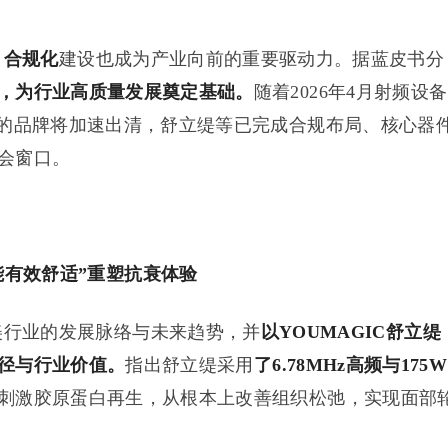
，
合规化
建设也成为产业向前的重要驱动力。据蓝皮书分
，为行业高质量发展奠定基础。
随着2026年4月射频设备
规的品牌将加速出清，舒立缇等已完成合规布局、核心器
会窗口。
能有效舒适”重塑抗衰体验
行业的发展脉络与未来趋势，并
以YOUMAGIC舒立缇
径与行业价值。
指出舒立缇采用
了6.78MHz高频与175W
刺激胶原蛋白再生，从根本上改善组织松弛，实现面部