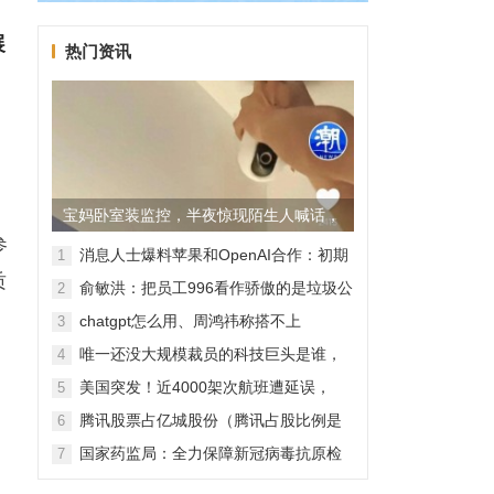
展
热门资讯
宝妈卧室装监控，半夜惊现陌生人喊话，
参
警方已介入调查
消息人士爆料苹果和OpenAI合作：初期
1
无现金交易、未来探索分成佣金
质
俞敏洪：把员工996看作骄傲的是垃圾公
2
司，建议24节气都放假
chatgpt怎么用、周鸿祎称搭不上
3
ChatGPT企业会被淘汰
唯一还没大规模裁员的科技巨头是谁，
4
苹果还能扛多久？
美国突发！近4000架次航班遭延误，
5
2000架次航班被取消
腾讯股票占亿城股份（腾讯占股比例是
6
怎样的？）
国家药监局：全力保障新冠病毒抗原检
7
测试剂质量安全
，