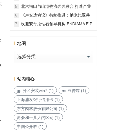
大
北汽福田与山港物流强强联合 打造产业
5
融合新范本
《卢安达协议》持续推进：纳米比亚共
6
和国加入，印度宝石与珠宝出口促进委
欢迎安哥拉钻石领导机构 ENDIAMA E.P.
7
员会与迪拜多种商品交易中心启动加入
与 SODIAM E.P. 正式加入天然钻石协会
天然钻石协会进程
经
地图
地
图
是
站内核心
gpt分区安装win7
(1)
md豆传媒
(1)
上海浦发银行信用卡
(1)
，
东方园林股份有限公司
(1)
两会和十几大的区别
(1)
费
中国公开赛
(1)