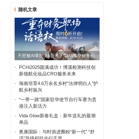
随机文章
不想被AI掌控？6折考下CMA重夺财务职
场话语权
PCHi2025圆满成功！博溪检测科技创
新领航化妆品CRO服务未来
海南培育4.6万余名乡村“法律明白人”护
航乡村振兴
“一带一路”国家驻华使节自行车赛为贵
港注入新活力
Vida Glow新春礼盒：新年送礼的最潮
单品
奥康国际：与时俱进圈粉“新一代” “舒
，
适”升级积跬步行千里