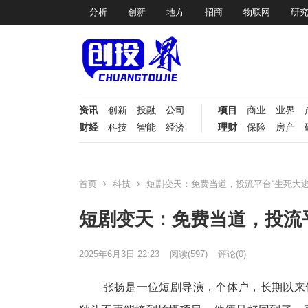
分析
创新
地方
招商
物联网
研
资讯
创新
投融
公司
项目
商业
业界
财经
科技
智能
经济
理财
保险
房产
首页
科技
短剧变天：免费当道，投流平台“生死大逃
短剧变天：免费当道，投流
2025年6月3日 22:23
阅读
(597)
评论(0)
张扬是一位
短剧导演
，个体户，长期以来