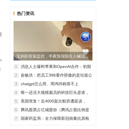
热门资讯
能
。
宝妈卧室装监控，半夜惊现陌生人喊话，
小
警方已介入调查
消息人士爆料苹果和OpenAI合作：初期
1
留
无现金交易、未来探索分成佣金
俞敏洪：把员工996看作骄傲的是垃圾公
2
超
司，建议24节气都放假
chatgpt怎么用、周鸿祎称搭不上
3
ChatGPT企业会被淘汰
唯一还没大规模裁员的科技巨头是谁，
4
苹果还能扛多久？
美国突发！近4000架次航班遭延误，
5
2000架次航班被取消
腾讯股票占亿城股份（腾讯占股比例是
6
怎样的？）
国家药监局：全力保障新冠病毒抗原检
7
测试剂质量安全