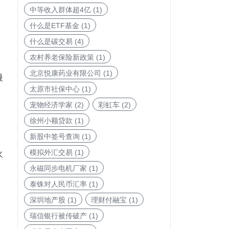
中等收入群体超4亿
(1)
什么是ETF基金
(1)
什么是碳交易
(4)
农村养老保险新政策
(1)
北京悦康药业有限公司
(1)
慢
太原市社保中心
(1)
宠物经济学家
(2)
彩虹车
(2)
徐州小额贷款
(1)
新股中签号查询
(1)
模拟外汇交易
(1)
火
永磁同步电机厂家
(1)
泰铢对人民币汇率
(1)
深圳地产股
(1)
理财付融宝
(1)
瑞信银行被传破产
(1)