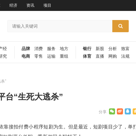
究
经济
资讯
项目
产经
品牌
消费
服务
地方
银行
新股
分析
致富
研究
电商
零售
运输
重组
体育
直播
网购
法规
杀”
平台“生死大逃杀”
依靠接拍
付费小程序
短剧为生。但是最近，短剧项目少了，单