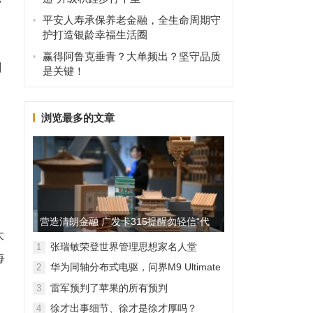
平安人寿承保养老金融，全生命周期守
护打造银龄幸福生活圈
赢得阿鲁克垂青？大单频出？坚守品质
剧
是关键！
浏览最多的文章
，
营造清朗金融 广发卡315提醒勿轻信“代
大
理维权”
张瑞敏荣登世界管理思想家名人堂
1
每
华为同轴分布式电驱，问界M9 Ultimate
2
背后的“车轮思想者”
雷军预判了苹果的所有预判
3
徐才出事细节、徐才是徐才厚吗？
4