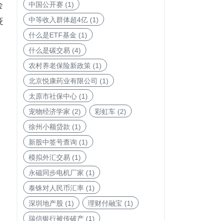
会
中国公开赛
(1)
中等收入群体超4亿
(1)
疫
什么是ETF基金
(1)
什么是碳交易
(4)
农村养老保险新政策
(1)
北京悦康药业有限公司
(1)
太原市社保中心
(1)
宠物经济学家
(2)
彩虹车
(2)
徐州小额贷款
(1)
新股中签号查询
(1)
模拟外汇交易
(1)
永磁同步电机厂家
(1)
泰铢对人民币汇率
(1)
深圳地产股
(1)
理财付融宝
(1)
瑞信银行被传破产
(1)