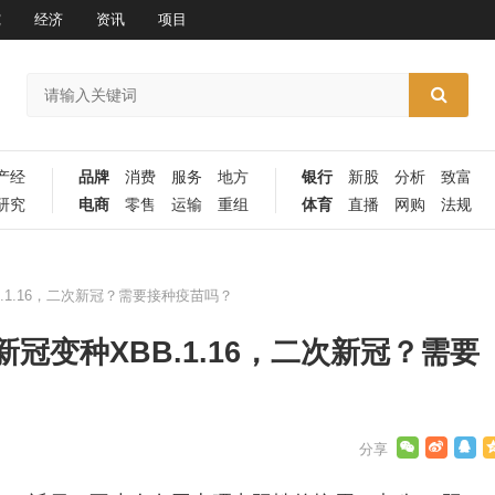
究
经济
资讯
项目
产经
品牌
消费
服务
地方
银行
新股
分析
致富
研究
电商
零售
运输
重组
体育
直播
网购
法规
1.16，二次新冠？需要接种疫苗吗？
冠变种XBB.1.16，二次新冠？需要