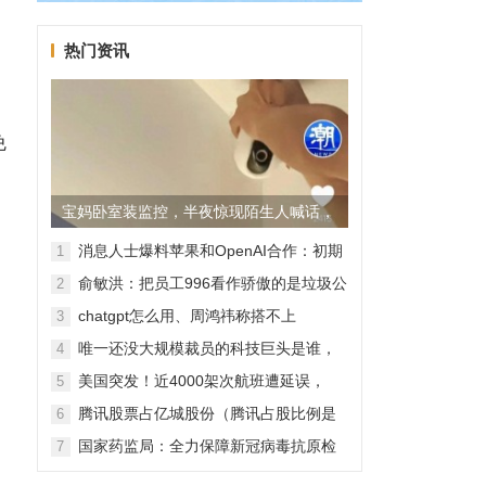
热门资讯
免
宝妈卧室装监控，半夜惊现陌生人喊话，
警方已介入调查
消息人士爆料苹果和OpenAI合作：初期
1
无现金交易、未来探索分成佣金
俞敏洪：把员工996看作骄傲的是垃圾公
2
司，建议24节气都放假
chatgpt怎么用、周鸿祎称搭不上
3
ChatGPT企业会被淘汰
唯一还没大规模裁员的科技巨头是谁，
4
苹果还能扛多久？
美国突发！近4000架次航班遭延误，
5
2000架次航班被取消
腾讯股票占亿城股份（腾讯占股比例是
6
怎样的？）
国家药监局：全力保障新冠病毒抗原检
7
测试剂质量安全