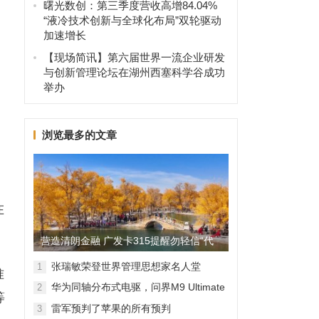
曙光数创：第三季度营收高增84.04%
否
“液冷技术创新与全球化布局”双轮驱动
加速增长
【现场简讯】第六届世界一流企业研发
与创新管理论坛在湖州西塞科学谷成功
，
举办
浏览最多的文章
在
营造清朗金融 广发卡315提醒勿轻信“代
理维权”
张瑞敏荣登世界管理思想家名人堂
1
准
华为同轴分布式电驱，问界M9 Ultimate
2
等
背后的“车轮思想者”
雷军预判了苹果的所有预判
3