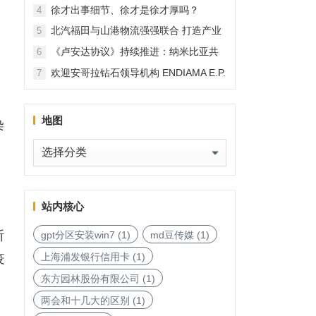
徐才出事细节、徐才是徐才厚吗？
4
北汽福田与山港物流强强联合 打造产业
5
融合新范本
《卢安达协议》持续推进：纳米比亚共
6
和国加入，印度宝石与珠宝出口促进委
欢迎安哥拉钻石领导机构 ENDIAMA E.P.
7
员会与迪拜多种商品交易中心启动加入
与 SODIAM E.P. 正式加入天然钻石协会
天然钻石协会进程
地图
染
地
图
站内核心
断
gpt分区安装win7
(1)
md豆传媒
(1)
上海浦发银行信用卡
(1)
疫
东方园林股份有限公司
(1)
两会和十几大的区别
(1)