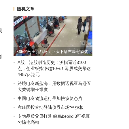
随机文章
预
365亿药王新战场：巨头下场布局宠物减
消
重药
A股、港股创造历史！沪指逼近3100
点，创业板指涨超10%！港股成交额达
4457亿港元
跨境电商新蓝海：用数据透视亚马逊五
大关键增长维度
中国电商物流运行呈加快恢复态势
亦庄国投首批登陆债券市场“科技板”
专为品质父母打造 蜂鸟bebird 3可视耳
勺惊艳亮相