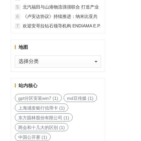
北汽福田与山港物流强强联合 打造产业
5
融合新范本
《卢安达协议》持续推进：纳米比亚共
6
和国加入，印度宝石与珠宝出口促进委
欢迎安哥拉钻石领导机构 ENDIAMA E.P.
7
员会与迪拜多种商品交易中心启动加入
与 SODIAM E.P. 正式加入天然钻石协会
天然钻石协会进程
地图
地
图
站内核心
gpt分区安装win7
(1)
md豆传媒
(1)
上海浦发银行信用卡
(1)
东方园林股份有限公司
(1)
两会和十几大的区别
(1)
中国公开赛
(1)