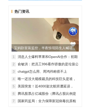
热门资讯
宝妈卧室装监控，半夜惊现陌生人喊话，
警方已介入调查
消息人士爆料苹果和OpenAI合作：初期
1
无现金交易、未来探索分成佣金
俞敏洪：把员工996看作骄傲的是垃圾公
2
司，建议24节气都放假
chatgpt怎么用、周鸿祎称搭不上
3
ChatGPT企业会被淘汰
唯一还没大规模裁员的科技巨头是谁，
4
苹果还能扛多久？
美国突发！近4000架次航班遭延误，
5
2000架次航班被取消
腾讯股票占亿城股份（腾讯占股比例是
6
怎样的？）
国家药监局：全力保障新冠病毒抗原检
7
测试剂质量安全