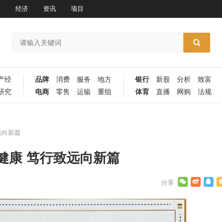
究
经济
资讯
项目
产经
品牌
消费
服务
地方
银行
新股
分析
致富
研究
电商
零售
运输
重组
体育
直播
网购
法规
远向新篇
健康 笃行致远向新篇