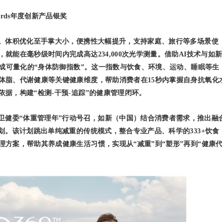
 Awards年度创新产品银奖
升级。体积优化至手掌大小，便携性大幅提升，支持家庭、旅行等多场景使
能在毫秒级时间内完成高达234,000次光学测量。借助AI技术与如
生成可量化的“身体防御指数”。这一指数与饮食、环境、运动、睡眠等生
体脂、代谢健康等关键健康维度，帮助消费者在15秒内掌握自身抗氧化
据，构建“检测-干预-追踪”的健康管理闭环。
卫健委“体重管理年”行动号召，如新（中国）结合消费者需求，推出融
划。该计划跳出单纯减重的传统模式，整合专业产品、科学的333+饮食
方案，帮助其养成健康生活习惯，实现从“减重”到“塑形”再到“健康