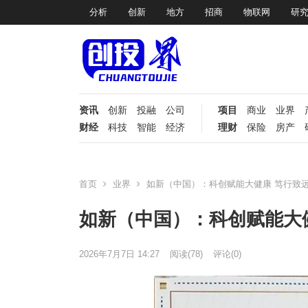
分析
创新
地方
招商
物联网
研
资讯
创新
投融
公司
项目
商业
业界
财经
科技
智能
经济
理财
保险
房产
首页
业界
如新（中国）：科创赋能大健康 笃行致
如新（中国）：科创赋能大
2026年7月7日 14:27
阅读
(78)
评论(0)