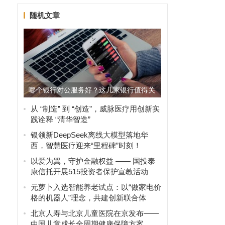
随机文章
哪个银行对公服务好？这几家银行值得关
注
从 “制造” 到 “创造”，威脉医疗用创新实
践诠释 “清华智造”
银领新DeepSeek离线大模型落地华
西，智慧医疗迎来“里程碑”时刻！
以爱为翼，守护金融权益 —— 国投泰
康信托开展515投资者保护宣教活动
元萝卜入选智能养老试点：以“做家电价
格的机器人”理念，共建创新联合体
北京人寿与北京儿童医院在京发布——
中国儿童成长全周期健康保障方案