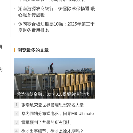
湖南涟源农商银行：铲雪除冰保畅通 暖
心服务传温暖
休闲零食板块股票10强：2025年第三季
度财务费用排名
消
浏览最多的文章
究
了
营造清朗金融 广发卡315提醒勿轻信“代
理维权”
张瑞敏荣登世界管理思想家名人堂
1
华为同轴分布式电驱，问界M9 Ultimate
2
背后的“车轮思想者”
雷军预判了苹果的所有预判
3
徐才出事细节、徐才是徐才厚吗？
4