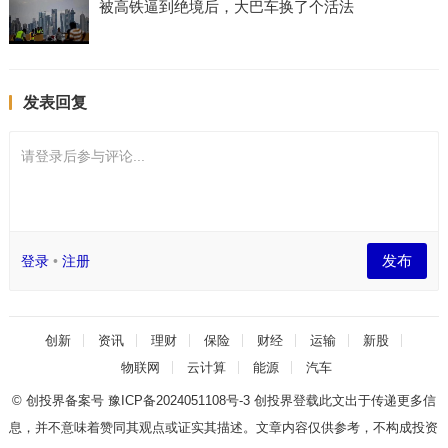
被高铁逼到绝境后，大巴车换了个活法
发表回复
请登录后参与评论...
发布
登录
•
注册
创新
资讯
理财
保险
财经
运输
新股
物联网
云计算
能源
汽车
© 创投界备案号
豫ICP备2024051108号-3
创投界登载此文出于传递更多信
息，并不意味着赞同其观点或证实其描述。文章内容仅供参考，不构成投资