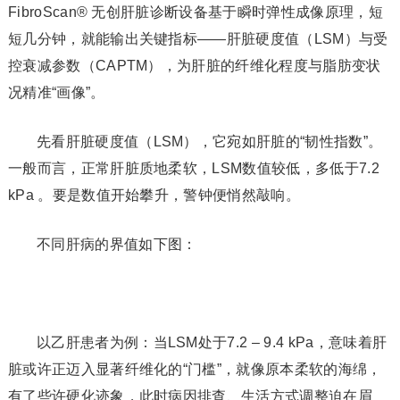
FibroScan® 无创肝脏诊断设备基于瞬时弹性成像原理，短
短几分钟，就能输出关键指标——肝脏硬度值（LSM）与受
控衰减参数（CAPTM），为肝脏的纤维化程度与脂肪变状
况精准“画像”。
先看肝脏硬度值（LSM），它宛如肝脏的“韧性指数”。
一般而言，正常肝脏质地柔软，LSM数值较低，多低于7.2
kPa 。要是数值开始攀升，警钟便悄然敲响。
不同肝病的界值如下图：
以乙肝患者为例：当LSM处于7.2 – 9.4 kPa，意味着肝
脏或许正迈入显著纤维化的“门槛”，就像原本柔软的海绵，
有了些许硬化迹象，此时病因排查、生活方式调整迫在眉