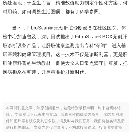
所处境地；于医生而言，精准数值助力制定个性化方案，何
时用药、如何调整生活医嘱，都有了科学参照。
当下，FibroScan® 无创肝脏诊断设备在社区医院、体
检中心加速普及，深圳回波推出了FibroScan® BOX无创肝
脏诊断设备产品，让肝脏健康监测走出专科“深闺”，进入基
层医院和健康管理项目。这一技术不仅是诊断利器，更是肝
脏健康科普的生动教材，促使大众从日常点滴守护肝脏，把
疾病扼杀在萌芽，开启精准护肝新时代。
本网所刊登文章，除原创频道外，若无特别版权声明，均来自网络转
载； 文章观点不代表本网立场，其真实性由稿源方负责； 如果您对稿
件和图片等有版权及其它争议，请及时与我们联系，我们将核实情况后
进行相关删除。 文章内容仅供参考，不构成投资建议。投资者据此操