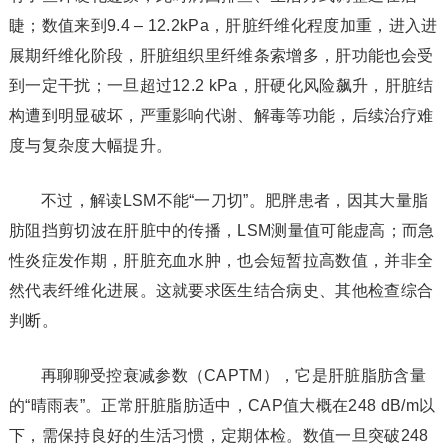
睫；数值来到9.4 – 12.2kPa，肝脏纤维化程度加重，进入进
展期纤维化阶段，肝脏组织里纤维条索增多，肝功能也会受
到一定干扰；一旦超过12.2 kPa，肝硬化风险飙升，肝脏结
构遭到明显破坏，严重影响代谢、解毒等功能，后续治疗难
度与复杂度大幅提升。
不过，解读LSM不能“一刀切”。肥胖患者，因其大量脂
肪阻挡剪切波在肝脏中的传播，LSM测量值可能虚高；而急
性炎症发作期，肝脏充血水肿，也会短暂拉高数值，并非全
然代表纤维化进展。这就要求医生结合病史、其他检查综合
判断。
再聊聊受控衰减参数（CAPTM），它是肝脏脂肪含量
的“晴雨表”。正常肝脏脂肪适中，CAP值大概在248 dB/m以
下，需保持良好的生活习惯，定期体检。数值一旦突破248