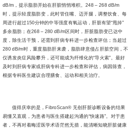
dB/m，提示脂肪开始在肝脏悄悄堆积。248 – 268 dB/m
时，提示轻度脂肪变，此时管住嘴、迈开腿，调整饮食、每
周进行超过150分钟的中等强度有氧运动，肝脏有望“甩掉”
多余脂肪；在268 – 280 dB/m区间时，肝脏脂肪变已达中
度，除生活干预，还需到肝病专科进一步检查评估；当超过
280 dB/m时，重度脂肪肝来袭，脂肪肆意侵占肝脏空间，不
仅诱发炎症风险攀升，还可能成为纤维化的“导火索”。最好
及时到肝病专家或肝病专科进一步检查和评估，病因筛查，
根据专科医生建议合理膳食、运动和相关治疗。
值得庆幸的是，FibroScan® 无创肝脏诊断设备的结果
易懂又直观，为患者与医生搭建起沟通的“快速路”。对于患
者，不再对着晦涩医学术语茫然无措，能清晰知晓肝脏健康