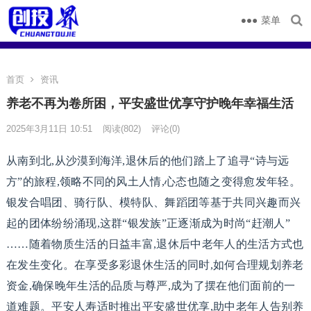
菜单
首页
资讯
养老不再为卷所困，平安盛世优享守护晚年幸福生活
2025年3月11日 10:51
阅读
(802)
评论(0)
从南到北,从沙漠到海洋,退休后的他们踏上了追寻“诗与远
方”的旅程,领略不同的风土人情,心态也随之变得愈发年轻。
银发合唱团、骑行队、模特队、舞蹈团等基于共同兴趣而兴
起的团体纷纷涌现,这群“银发族”正逐渐成为时尚“赶潮人”
……随着物质生活的日益丰富,退休后中老年人的生活方式也
在发生变化。在享受多彩退休生活的同时,如何合理规划养老
资金,确保晚年生活的品质与尊严,成为了摆在他们面前的一
道难题。平安人寿适时推出平安盛世优享,助中老年人告别养