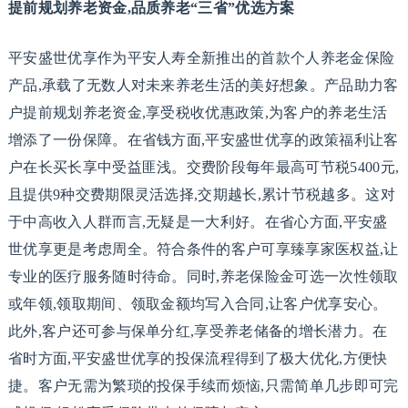
提前规划养老资金,品质养老“三省”优选方案
平安盛世优享作为平安人寿全新推出的首款个人养老金保险
产品,承载了无数人对未来养老生活的美好想象。产品助力客
户提前规划养老资金,享受税收优惠政策,为客户的养老生活
增添了一份保障。在省钱方面,平安盛世优享的政策福利让客
户在长买长享中受益匪浅。交费阶段每年最高可节税5400元,
且提供9种交费期限灵活选择,交期越长,累计节税越多。这对
于中高收入人群而言,无疑是一大利好。在省心方面,平安盛
世优享更是考虑周全。符合条件的客户可享臻享家医权益,让
专业的医疗服务随时待命。同时,养老保险金可选一次性领取
或年领,领取期间、领取金额均写入合同,让客户优享安心。
此外,客户还可参与保单分红,享受养老储备的增长潜力。在
省时方面,平安盛世优享的投保流程得到了极大优化,方便快
捷。客户无需为繁琐的投保手续而烦恼,只需简单几步即可完