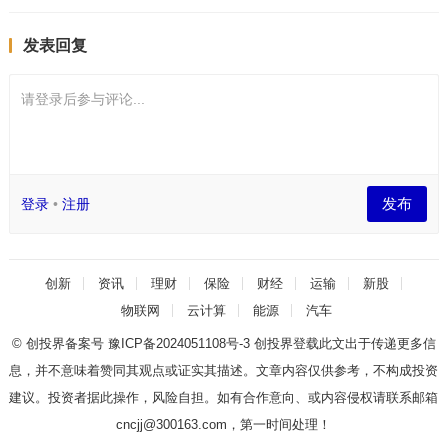
发表回复
请登录后参与评论...
发布
登录
•
注册
创新
资讯
理财
保险
财经
运输
新股
物联网
云计算
能源
汽车
© 创投界备案号
豫ICP备2024051108号-3
创投界登载此文出于传递更多信
息，并不意味着赞同其观点或证实其描述。文章内容仅供参考，不构成投资
建议。投资者据此操作，风险自担。如有合作意向、或内容侵权请联系邮箱
cncjj@300163.com，第一时间处理！