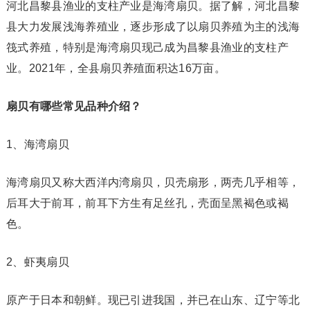
河北昌黎县渔业的支柱产业是海湾扇贝。据了解，河北昌黎
县大力发展浅海养殖业，逐步形成了以扇贝养殖为主的浅海
筏式养殖，特别是海湾扇贝现己成为昌黎县渔业的支柱产
业。2021年，全县扇贝养殖面积达16万亩。
扇贝有哪些常见品种
介绍
？
1、海湾扇贝
海湾扇贝又称大西洋内湾扇贝，贝壳扇形，两壳几乎相等，
后耳大于前耳，前耳下方生有足丝孔，壳面呈黑褐色或褐
色。
2、虾夷扇贝
原产于日本和朝鲜。现已引进我国，并已在山东、辽宁等北