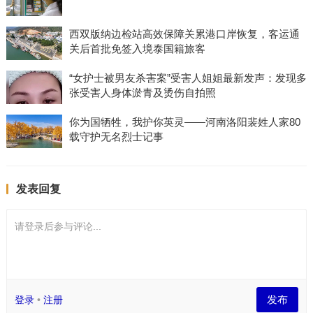
西双版纳边检站高效保障关累港口岸恢复，客运通
关后首批免签入境泰国籍旅客
“女护士被男友杀害案”受害人姐姐最新发声：发现多
张受害人身体淤青及烫伤自拍照
你为国牺牲，我护你英灵——河南洛阳裴姓人家80
载守护无名烈士记事
发表回复
请登录后参与评论...
发布
登录
•
注册