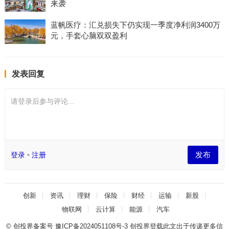
来袭
蓝帆医疗：汇兑损失下仍实现一季度净利润3400万
元，手套心脑双双盈利
发表回复
请登录后参与评论...
发布
登录
•
注册
创新
资讯
理财
保险
财经
运输
新股
物联网
云计算
能源
汽车
© 创投界备案号
豫ICP备2024051108号-3
创投界登载此文出于传递更多信