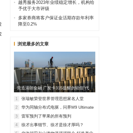
越秀服务2023年业绩稳定增长，机构给
予优于大市评级
多家券商将客户保证金活期存款年利率
险
降至0.2%
金
浏览最多的文章
营造清朗金融 广发卡315提醒勿轻信“代
理维权”
张瑞敏荣登世界管理思想家名人堂
1
华为同轴分布式电驱，问界M9 Ultimate
2
背后的“车轮思想者”
雷军预判了苹果的所有预判
3
徐才出事细节、徐才是徐才厚吗？
4