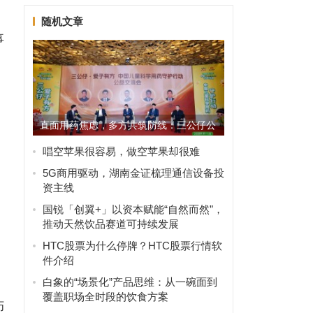
随机文章
事
直面用药焦虑，多方共筑防线：三公仔公
益交流会聚焦儿童健康未来
唱空苹果很容易，做空苹果却很难
5G商用驱动，湖南金证梳理通信设备投
资主线
国锐「创翼+」以资本赋能“自然而然”，
推动天然饮品赛道可持续发展
HTC股票为什么停牌？HTC股票行情软
件介绍
白象的“场景化”产品思维：从一碗面到
覆盖职场全时段的饮食方案
伤