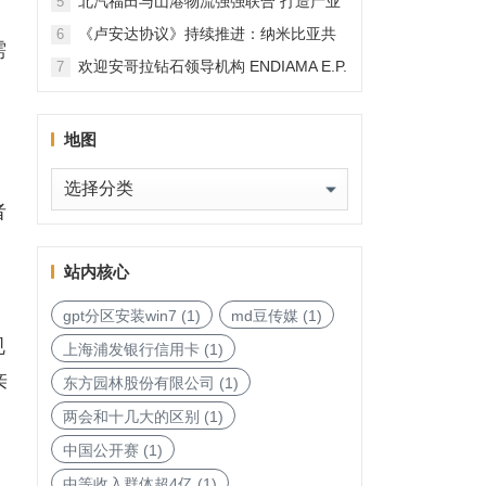
北汽福田与山港物流强强联合 打造产业
5
融合新范本
《卢安达协议》持续推进：纳米比亚共
6
需
和国加入，印度宝石与珠宝出口促进委
欢迎安哥拉钻石领导机构 ENDIAMA E.P.
7
员会与迪拜多种商品交易中心启动加入
与 SODIAM E.P. 正式加入天然钻石协会
天然钻石协会进程
地图
地
者
图
站内核心
gpt分区安装win7
(1)
md豆传媒
(1)
规
上海浦发银行信用卡
(1)
亲
东方园林股份有限公司
(1)
两会和十几大的区别
(1)
中国公开赛
(1)
中等收入群体超4亿
(1)