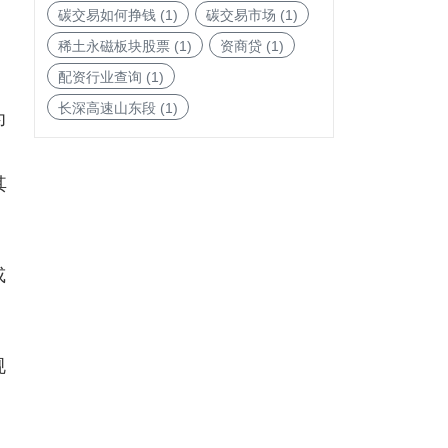
碳交易如何挣钱
(1)
碳交易市场
(1)
稀土永磁板块股票
(1)
资商贷
(1)
配资行业查询
(1)
长深高速山东段
(1)
为
其
或
规