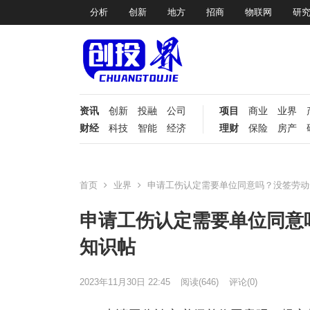
分析
创新
地方
招商
物联网
研
资讯
创新
投融
公司
项目
商业
业界
财经
科技
智能
经济
理财
保险
房产
首页
业界
申请工伤认定需要单位同意吗？没签劳动
申请工伤认定需要单位同意
知识帖
2023年11月30日 22:45
阅读
(646)
评论(0)