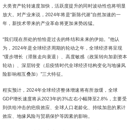
大类资产轮转速度加快，活跃度提升的同时波动性也将明显
放大。对产业来说，2024年将是“新陈代谢”自然加速的一
年，新技术带来的产业革命将更加来势凶猛。
“我们现在所处的恰恰是过去的终结和未来的伊始。”他认
为，2024年是全球经济周期的轮动之年，全球经济将呈现
“缓步增长（滞胀走向衰退）、高度敏感（政策转向加剧资本
轮动）、深层转变（后疫情时代全球经济结构变化与地缘风
险影响相互叠加）”三大特征。
程实预计，2024年全球经济整体增速将有所放缓，全球
GDP
增长速度将从2023年的3%左右小幅降至2.8%，主要受
到供给冲击的疤痕效应、全球人口老龄化、持续加息的累计
效应、地缘风险与贸易保护等因素的影响。