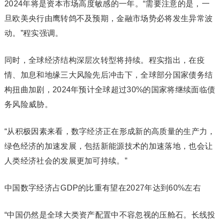
2024年将是资本市场高度敏感的一年。“需要注意的是，一
旦欧美央行由鹰转鸽不及预期，金融市场势必将发生异常波
动。”程实强调。
同时，全球经济结构深层次转型将持续。程实指出，在疫
情、加息和地缘三大风险先后冲击下，全球部分国家债务结
构扭曲加剧，2024年预计全球超过30%的国家将继续面临债
务风险威胁。
“从积极因素来看，
数字经济
正在形成新的高质量的生产力，
绿色经济
的加速发展，包括
新能源
技术的加速落地，也会让
人类经济社会的发展更加可持续。”
中国
数字经济
占GDP的比重有望在2027年达到60%左右
“中国仍然是全球大类资产配置中不容忽视的压舱石。长线投