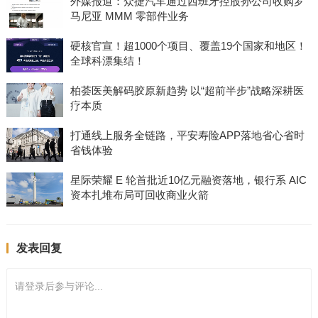
外媒报道：众捷汽车通过西班牙控股孙公司收购罗
马尼亚 MMM 零部件业务
硬核官宣！超1000个项目、覆盖19个国家和地区！
全球科漂集结！
柏荟医美解码胶原新趋势 以“超前半步”战略深耕医
疗本质
打通线上服务全链路，平安寿险APP落地省心省时
省钱体验
星际荣耀 E 轮首批近10亿元融资落地，银行系 AIC
资本扎堆布局可回收商业火箭
发表回复
请登录后参与评论...