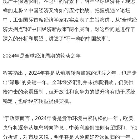
现产生深远影响。在这样的背景下，明年全球经济将呈现怎
样的走势？中国经济又将如何应对挑战，把握机遇？论坛
中，工银国际首席经济学家程实发表了主旨演讲，从“全球经
济大拐点”和“中国经济新故事”两个层面，对这些问题进行了
深入的分析和展望，讲述了“不一样的中国故事”。
2024年是全球经济周期的轮动之年
程实指出，2024年将是从熵增转向熵减的过渡之年，也是走
出“滞胀”的关键一年。全球经济混乱并未彻底消散，仍受供
给冲击的余震压制，但开放性和竞争力的提升将有助于系统
稳定，也给经济转型提供契机。
“于政策而言，2024年将是
货币
环境由紧转松的一年，欧美
央行将逐步从加息转向降息，中美利差倒挂则有望缓和。”他
分析道，对市场来说，明年将是风险偏好渐次回归的一年，