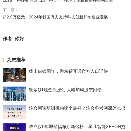
2025年各省份“三农”工作怎么干？多地上调粮食播种面积目标
下一篇
超2.6万亿元！2024年我国有力支持科技创新和制造业发展
作者:
你好
为您推荐
线上借钱周转，微粒贷开通官方入口详解
欢聚Q1现金流强劲 大幅加码股东回馈
注会网课培训机构哪个最好？注会备考网课怎么报
成立仅5年即登福布斯新锐榜，星凡智能XFEON抢