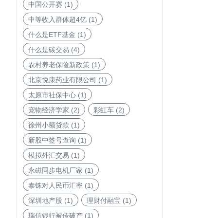
中国公开赛
(1)
中等收入群体超4亿
(1)
什么是ETF基金
(1)
什么是碳交易
(4)
农村养老保险新政策
(1)
北京悦康药业有限公司
(1)
太原市社保中心
(1)
宠物经济学家
(2)
彩虹车
(2)
徐州小额贷款
(1)
新股中签号查询
(1)
模拟外汇交易
(1)
永磁同步电机厂家
(1)
泰铢对人民币汇率
(1)
深圳地产股
(1)
理财付融宝
(1)
瑞信银行被传破产
(1)