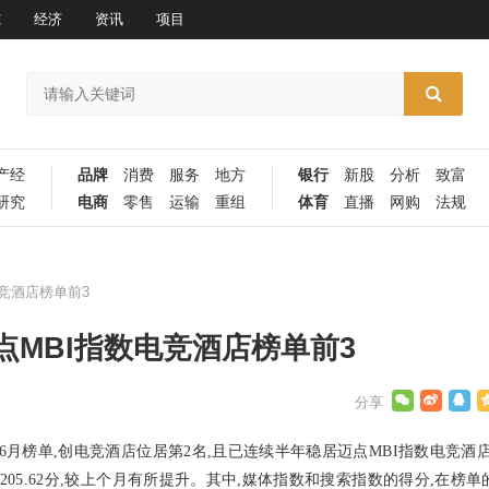
究
经济
资讯
项目
产经
品牌
消费
服务
地方
银行
新股
分析
致富
研究
电商
零售
运输
重组
体育
直播
网购
法规
竞酒店榜单前3
MBI指数电竞酒店榜单前3
6月榜单,创电竞酒店位居
第2名,且已连续半年稳居迈点MBI指数电竞酒
205.62分,较上个月有所提升。其中,媒体指数和搜索指数的得分,在榜单