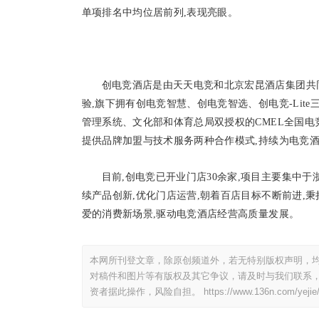
单项排名中均位居前列,表现亮眼。
创电竞酒店是由天天电竞和北京宏昆酒店集团共
验,旗下拥有创电竞智慧、创电竞智选、创电竞-Lite
管理系统、文化部和体育总局双授权的CMEL全国电
提供品牌加盟与技术服务两种合作模式,持续为电竞
目前,创电竞已开业门店30余家,项目主要集中
续产品创新,优化门店运营,朝着百店目标不断前进,秉
爱的消费新场景,驱动电竞酒店经营高质量发展。
本网所刊登文章，除原创频道外，若无特别版权声明，均
对稿件和图片等有版权及其它争议，请及时与我们联系，
资者据此操作，风险自担。
https://www.136n.com/yejie