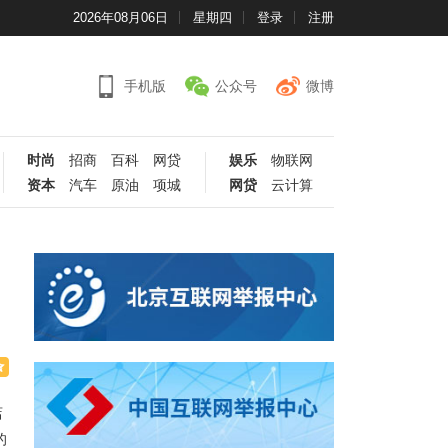
2026年08月06日
星期四
登录
注册
手机版
公众号
微博
时尚
招商
百科
网贷
娱乐
物联网
资本
汽车
原油
项城
网贷
云计算
店
的