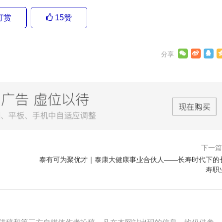
打赏
15
赞
下一
泰有可为聚优才｜泰康大健康事业合伙人——长寿时代下的
寿职