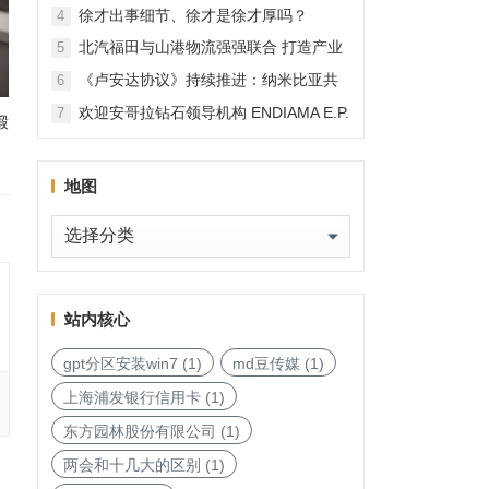
徐才出事细节、徐才是徐才厚吗？
4
北汽福田与山港物流强强联合 打造产业
5
融合新范本
《卢安达协议》持续推进：纳米比亚共
6
和国加入，印度宝石与珠宝出口促进委
欢迎安哥拉钻石领导机构 ENDIAMA E.P.
7
锻
员会与迪拜多种商品交易中心启动加入
与 SODIAM E.P. 正式加入天然钻石协会
天然钻石协会进程
地图
地
图
站内核心
gpt分区安装win7
(1)
md豆传媒
(1)
上海浦发银行信用卡
(1)
东方园林股份有限公司
(1)
两会和十几大的区别
(1)