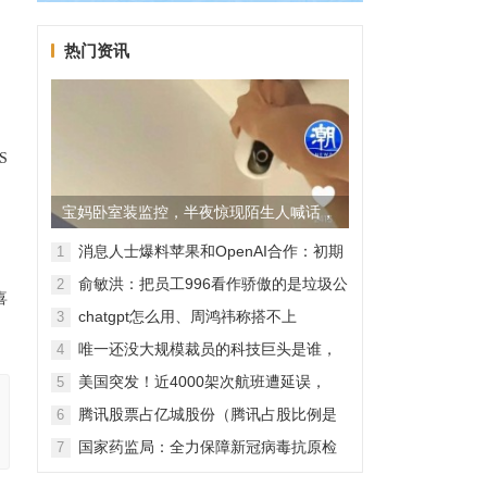
热门资讯
S
宝妈卧室装监控，半夜惊现陌生人喊话，
警方已介入调查
消息人士爆料苹果和OpenAI合作：初期
1
无现金交易、未来探索分成佣金
俞敏洪：把员工996看作骄傲的是垃圾公
2
喜
司，建议24节气都放假
chatgpt怎么用、周鸿祎称搭不上
3
ChatGPT企业会被淘汰
唯一还没大规模裁员的科技巨头是谁，
4
苹果还能扛多久？
美国突发！近4000架次航班遭延误，
5
2000架次航班被取消
腾讯股票占亿城股份（腾讯占股比例是
6
怎样的？）
国家药监局：全力保障新冠病毒抗原检
7
测试剂质量安全