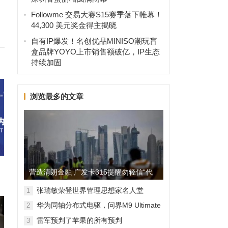
Followme 交易大赛S15赛季落下帷幕！
44,300 美元奖金得主揭晓
自有IP爆发！名创优品MINISO潮玩盲
盒品牌YOYO上市销售额破亿，IP生态
持续加固
浏览最多的文章
营造清朗金融 广发卡315提醒勿轻信“代
理维权”
张瑞敏荣登世界管理思想家名人堂
1
华为同轴分布式电驱，问界M9 Ultimate
2
背后的“车轮思想者”
雷军预判了苹果的所有预判
3