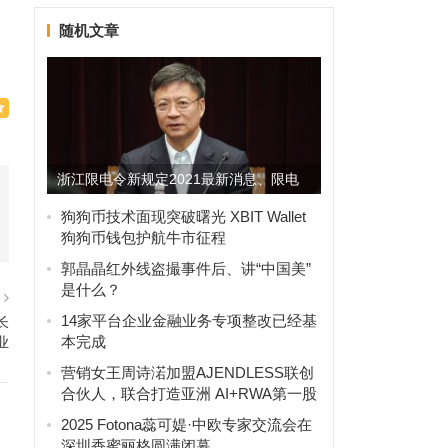
随机文章
浙江限电令新规定2021最新消息、限电
令到什么时候结束？
狗狗币技术面现突破曙光 XBIT Wallet
狗狗币钱包护航牛市征程
郭晶晶红外线盗撮事件后、讲“中国美”
是什么？
篇
14家平台企业金融业务专项整改已经基
长
本完成
业
营销女王周诗渃加盟AJENDLESS联创
合伙人，联合打造亚洲 AI+RWA第一股
2025 Fotona蕊可媞·中欧专家交流会在
深圳香蜜丽格圆满闭幕