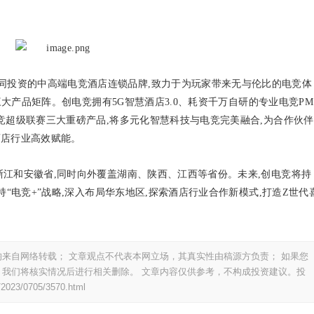
同投资的中高端电竞酒店连锁品牌,致力于为玩家带来无与伦比的电竞体
三大产品矩阵。创电竞拥有5G智慧酒店3.0、耗资千万自研的专业电竞PM
竞超级联赛三大重磅产品,将多元化智慧科技与电竞完美融合,为合作伙伴
酒店行业高效赋能。
于浙江和安徽省,同时向外覆盖湖南、陕西、江西等省份。未来,创电竞将持
持“电竞+”战略,深入布局华东地区,探索酒店行业合作新模式,打造Z世代
来自网络转载； 文章观点不代表本网立场，其真实性由稿源方负责； 如果您
我们将核实情况后进行相关删除。 文章内容仅供参考，不构成投资建议。投
/2023/0705/3570.html