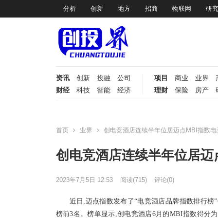
分析
创新
地方
招商
物联网
研
资讯
创新
投融
公司
项目
商业
业界
财经
科技
智能
经济
理财
保险
房产
首页
业界
创电竞酒店连续半年位居迈点MBI指数电
创电竞酒店连续半年位居迈点
2023年7月5日 12:53
阅读
(715)
评论(0)
近日
,迈点指数发布了
“
电竞酒店品牌指数排行榜
”
榜前3名。榜单显示,创电竞酒店6月的MBI指数得分为