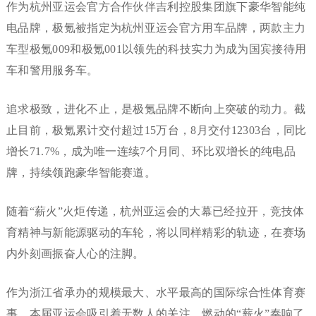
作为杭州亚运会官方合作伙伴吉利控股集团旗下豪华智能纯
电品牌，极氪被指定为杭州亚运会官方用车品牌，两款主力
车型极氪009和极氪001以领先的科技实力为成为国宾接待用
车和警用服务车。
追求极致，进化不止，是极氪品牌不断向上突破的动力。截
止目前，极氪累计交付超过15万台，8月交付12303台，同比
增长71.7%，成为唯一连续7个月同、环比双增长的纯电品
牌，持续领跑豪华智能赛道。
随着“薪火”火炬传递，杭州亚运会的大幕已经拉开，竞技体
育精神与新能源驱动的车轮，将以同样精彩的轨迹，在赛场
内外刻画振奋人心的注脚。
作为浙江省承办的规模最大、水平最高的国际综合性体育赛
事，本届亚运会吸引着无数人的关注。燃动的“薪火”奏响了