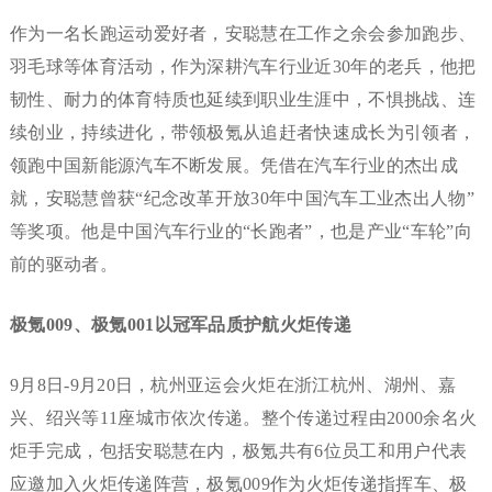
作为一名长跑运动爱好者，安聪慧在工作之余会参加跑步、
羽毛球等体育活动，作为深耕汽车行业近30年的老兵，他把
韧性、耐力的体育特质也延续到职业生涯中，不惧挑战、连
续创业，持续进化，带领极氪从追赶者快速成长为引领者，
领跑中国新能源汽车不断发展。凭借在汽车行业的杰出成
就，安聪慧曾获“纪念改革开放30年中国汽车工业杰出人物”
等奖项。他是中国汽车行业的“长跑者”，也是产业“车轮”向
前的驱动者。
极氪
0
09
、
极
氪
0
01
以冠军品质护航火炬传递
9月8日-9月20日，杭州亚运会火炬在浙江杭州、湖州、嘉
兴、绍兴等11座城市依次传递。整个传递过程由2000余名火
炬手完成，包括安聪慧在内，极氪共有6位员工和用户代表
应邀加入火炬传递阵营，极氪009作为火炬传递指挥车、极