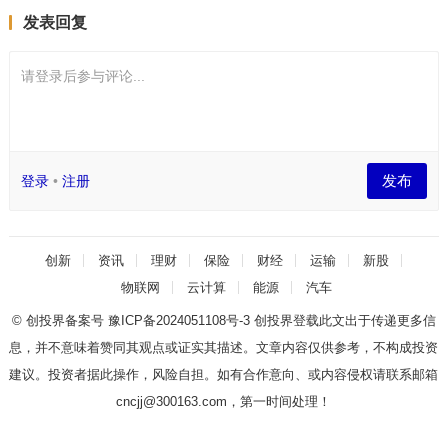
发表回复
请登录后参与评论...
发布
登录
•
注册
创新
资讯
理财
保险
财经
运输
新股
物联网
云计算
能源
汽车
© 创投界备案号
豫ICP备2024051108号-3
创投界登载此文出于传递更多信
息，并不意味着赞同其观点或证实其描述。文章内容仅供参考，不构成投资
建议。投资者据此操作，风险自担。如有合作意向、或内容侵权请联系邮箱
cncjj@300163.com，第一时间处理！