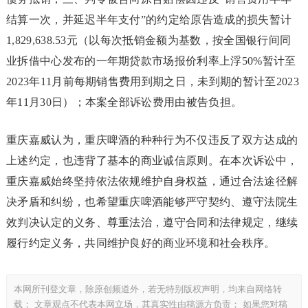
结算一次，并延迟半年支付”的约定给原告造成的损失暂计
1,829,638.53元（以每次抵销金额为基数，按全国银行间同
业拆借中心发布的一年期贷款市场报价利率上浮50%暂计至
2023年11月前每期销售费用到期之日，未到期的暂计至2023
年11月30日）；本案全部诉讼费用由被告负担。
重庆嘉威认为，重庆啤酒的种种行为不仅违反了双方达成的
上述约定，也违背了基本的商业诚信原则。在本次诉讼中，
重庆嘉威始终坚持依法依规维护自身权益，通过合法途径解
决矛盾和纠纷，也希望重庆啤酒能够严守契约、遵守法院生
效判决认定的义务、尊重法治，遵守合同和法律规定，继续
履行约定义务，共同维护良好的商业环境和社会秩序。
本网所刊登文章，除原创频道外，若无特别版权声明，均来自网络转
载； 文章观点不代表本网立场，其真实性由稿源方负责； 如果您对稿