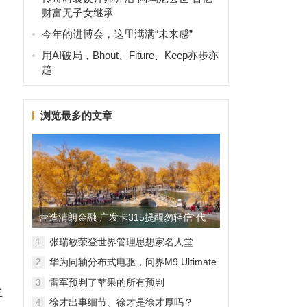
财富无子女继承
今年的进博会，这里满满“未来感”
用AI破局，Bhout、Fiture、Keep亦步亦
趋
译
浏览最多的文章
营造清朗金融 广发卡315提醒勿轻信“代
理维权”
张瑞敏荣登世界管理思想家名人堂
1
华为同轴分布式电驱，问界M9 Ultimate
2
背后的“车轮思想者”
雷军预判了苹果的所有预判
3
生
徐才出事细节、徐才是徐才厚吗？
4