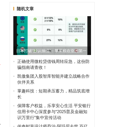
随机文章
z
日本打破“默认抽成”：苹果税在亚洲第一
次被制度性拆分
正确使用微粒贷借钱周转应急，这份防
一
骗指南请查收！
凯傲集团入股智库智能并建立战略合作
伙伴关系
掌趣科技：短期承压蓄力，精品筑底增
长
保障客户权益，乐享安心生活 平安银行
信用卡中心深度参与“2025普及金融知
识万里行”集中宣传活动
广
传奇时装设计师乔治·阿玛尼去世 百亿