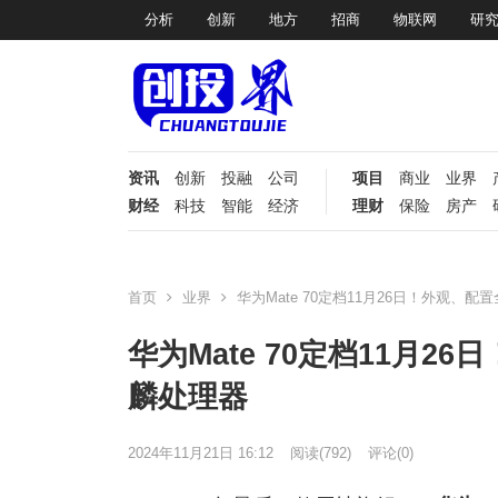
分析
创新
地方
招商
物联网
研
资讯
创新
投融
公司
项目
商业
业界
财经
科技
智能
经济
理财
保险
房产
首页
业界
华为Mate 70定档11月26日！外观、
华为Mate 70定档11月
麟处理器
2024年11月21日 16:12
阅读
(792)
评论(0)