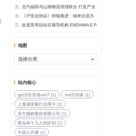
北汽福田与山港物流强强联合 打造产业
5
融合新范本
《卢安达协议》持续推进：纳米比亚共
6
性
和国加入，印度宝石与珠宝出口促进委
欢迎安哥拉钻石领导机构 ENDIAMA E.P.
7
员会与迪拜多种商品交易中心启动加入
与 SODIAM E.P. 正式加入天然钻石协会
天然钻石协会进程
地图
地
图
分
站内核心
gpt分区安装win7
(1)
md豆传媒
(1)
上海浦发银行信用卡
(1)
东方园林股份有限公司
(1)
两会和十几大的区别
(1)
中国公开赛
(1)