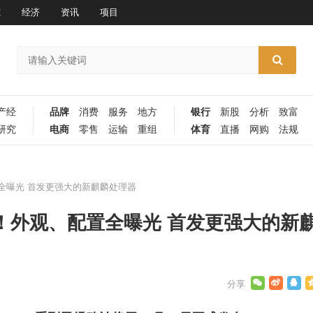
究
经济
资讯
项目
产经
品牌
消费
服务
地方
银行
新股
分析
致富
研究
电商
零售
运输
重组
体育
直播
网购
法规
配置全曝光 首发更强大的新麒麟处理器
26日！外观、配置全曝光 首发更强大的新