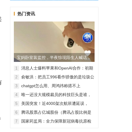
热门资讯
起
宝妈卧室装监控，半夜惊现陌生人喊话，
警方已介入调查
消息人士爆料苹果和OpenAI合作：初期
1
无现金交易、未来探索分成佣金
俞敏洪：把员工996看作骄傲的是垃圾公
2
有
司，建议24节气都放假
chatgpt怎么用、周鸿祎称搭不上
3
ChatGPT企业会被淘汰
唯一还没大规模裁员的科技巨头是谁，
4
苹果还能扛多久？
美国突发！近4000架次航班遭延误，
5
再
2000架次航班被取消
腾讯股票占亿城股份（腾讯占股比例是
6
怎样的？）
持
国家药监局：全力保障新冠病毒抗原检
7
测试剂质量安全