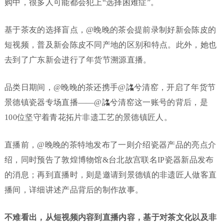
购中，很多人可能都会犯上“选择困难症”。
基于茶友的选择盲点，@晚晚的茶会提前录制好新会陈皮的
短视频，普及新会陈皮不同产地的区别和特点。此外，她也
去到了广东新会进行了年货节溯源直播。
品类日期间，@晚晚的茶还携手@詺兮清窑，开启了年货节
景德镇瓷器专场直播——@詺兮清窑这一账号的背后，是
100位坚守着青花拓片非遗工艺的景德镇匠人。
直播前，@晚晚的茶特地发布了一则介绍瓷器产品的亮点介
绍，同时预告了敦煌博物馆&台北故宫联名IP瓷器新品发布
的消息；再到直播时，则是邀请到景德镇的非遗匠人做客直
播间，详细讲述产品背后的制作故事。
不难看出，从短视频内容到直播内容，基于对茶文化以及非