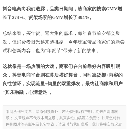
抖音电商向我们透露，品类日期间，该商家的搜索GMV增
长了274%、货架场景的GMV增长了494%。
总结来看，买年货、逛大集的需求，每年春节前夕都会爆
发，但消费者眼光越来越挑剔，今年珠宝奢品商家们的新尝
试和创新内容，也为“年货节”带来了新的故事。
这就像是一场热闹的大戏，商家们在台前靠好内容吸引观
众，抖音电商平台则在幕后搭好舞台，同时靠货架+内容的
良性循环，实现流量+销量的双重爆发，最终让商家和用户
“其乐融融，心满意足”。
本网所刊登文章，除原创频道外，若无特别版权声明，均来自网络转
载； 文章观点不代表本网立场，其真实性由稿源方负责； 如果您对稿
件和图片等有版权及其它争议，请及时与我们联系，我们将核实情况后