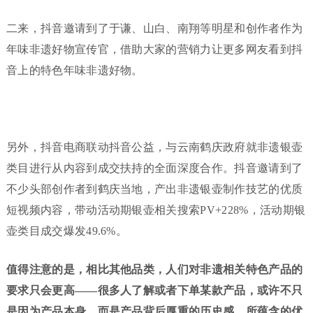
二来，抖音邀请到了于谦、山白、南翔等明星和创作者作为
年味非遗好物宣传官，借助大家的营销力让更多网友看到抖
音上的特色年味非遗好物。
另外，抖音电商联动抖音公益，与云南鹤庆政府就非遗银壶
类目进行从内容到成交扶持的全面深度合作。抖音邀请到了
不少头部创作者到鹤庆当地，产出非遗银壶制作技艺的优质
短视频内容，带动活动期银壶相关搜索PV+228%，活动期银
壶类目成交爆发49.6%。
值得注意的是，相比其他品类，人们对非遗相关特色产品的
要求只会更高——很多人了解或者下单某款产品，或许不只
是因为产品本身，而是产品背后厚重的历史感、所蕴含的优