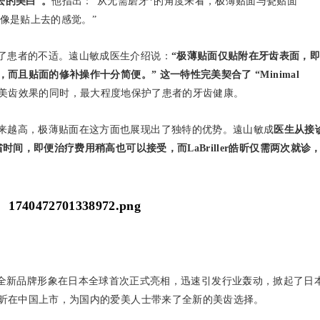
去的美白”。
他指出：“从无需磨牙*的角度来看，极薄贴面与瓷贴面
别，它更像是贴上去的感觉。”
了患者的不适。遠山敏成医生介绍说：
“极薄贴面仅贴附在牙齿表面，
且贴面的修补操作十分简便。” 这一特性完美契合了 “Minimal
美齿效果的同时，最大程度地保护了患者的牙齿健康。
来越高，极薄贴面在这方面也展现出了独特的优势。遠山敏成
医生从接
间，即便治疗费用稍高也可以接受，而LaBriller皓昕仅需两次就诊
riller的全新品牌形象在日本全球首次正式亮相，迅速引发行业轰动，掀起了日
昕在中国上市，为国内的爱美人士带来了全新的美齿选择。