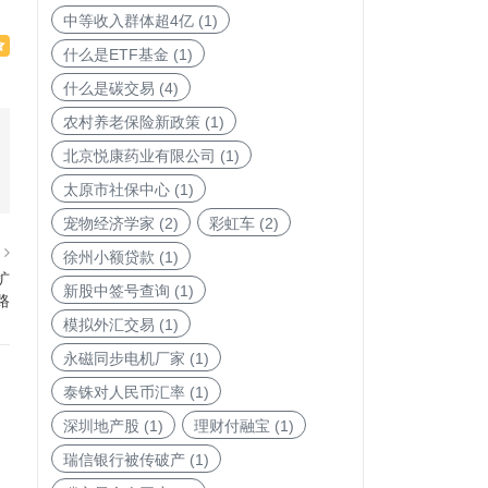
中等收入群体超4亿
(1)
什么是ETF基金
(1)
什么是碳交易
(4)
农村养老保险新政策
(1)
北京悦康药业有限公司
(1)
太原市社保中心
(1)
宠物经济学家
(2)
彩虹车
(2)
篇
徐州小额贷款
(1)
扩
新股中签号查询
(1)
路
模拟外汇交易
(1)
永磁同步电机厂家
(1)
泰铢对人民币汇率
(1)
深圳地产股
(1)
理财付融宝
(1)
瑞信银行被传破产
(1)