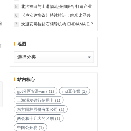
北汽福田与山港物流强强联合 打造产业
5
融合新范本
《卢安达协议》持续推进：纳米比亚共
6
和国加入，印度宝石与珠宝出口促进委
追
欢迎安哥拉钻石领导机构 ENDIAMA E.P.
7
员会与迪拜多种商品交易中心启动加入
与 SODIAM E.P. 正式加入天然钻石协会
天然钻石协会进程
地图
领
地
图
站内核心
gpt分区安装win7
(1)
md豆传媒
(1)
上海浦发银行信用卡
(1)
东方园林股份有限公司
(1)
两会和十几大的区别
(1)
中国公开赛
(1)