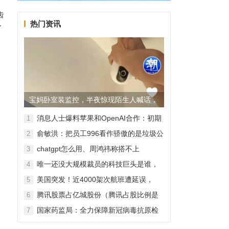
齿
热门资讯
了
宝妈卧室装监控，半夜惊现陌生人喊话，
警方已介入调查
消息人士爆料苹果和OpenAI合作：初期
1
无现金交易、未来探索分成佣金
俞敏洪：把员工996看作骄傲的是垃圾公
2
司，建议24节气都放假
chatgpt怎么用、周鸿祎称搭不上
3
ChatGPT企业会被淘汰
唯一还没大规模裁员的科技巨头是谁，
4
苹果还能扛多久？
美国突发！近4000架次航班遭延误，
5
2000架次航班被取消
腾讯股票占亿城股份（腾讯占股比例是
6
怎样的？）
国家药监局：全力保障新冠病毒抗原检
7
测试剂质量安全