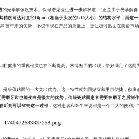
不开先进的光学解像度技术。保母浩児医生进一步解释道：“正是由于光学解像
其精度可达到直径10μm（相当于头发的1/10大小）的结构水平，而这一
高科技带来的优势，不仅体现在产品的质量上，更让极薄贴面在美齿市场
口腔健康的重视程度也在不断提高。极薄贴面的出现，恰好满足了这两
，是极薄贴面的一大突出优势。这一特性就如同贴穿戴甲般便捷，彻底
无需磨牙齿也能变白是很大的优势，传统瓷贴面
患者
需要
在磨牙之后
制
er皓昕
则可以省去这一过程
，这对患者和医生来说都是一个巨大的便利。