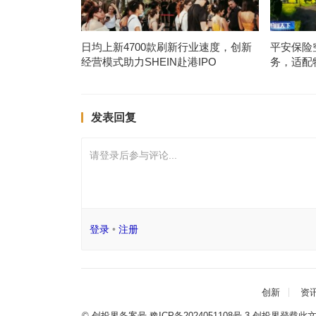
日均上新4700款刷新行业速度，创新
平安保险
经营模式助力SHEIN赴港IPO
务，适配
发表回复
请登录后参与评论...
登录
•
注册
创新
资
© 创投界备案号
豫ICP备2024051108号-3
创投界登载此