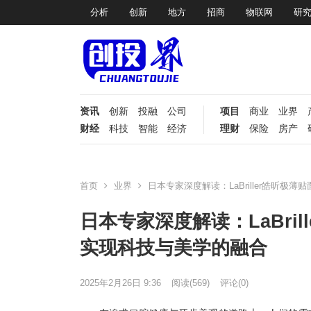
分析
创新
地方
招商
物联网
研
资讯
创新
投融
公司
项目
商业
业界
财经
科技
智能
经济
理财
保险
房产
首页
业界
日本专家深度解读：LaBriller皓昕
日本专家深度解读：LaBri
实现科技与美学的融合
2025年2月26日 9:36
阅读
(569)
评论(0)