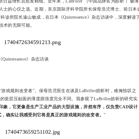
益增长且愈发精细。近年来，LaBriller （中国品牌名为皓昕 ）极薄
人士的心仪之选。近期，东京国际牙科学院所长保母浩児博士、前日本
牙科诊所院长遠山敏成，在日本《Quintessence》杂志访谈中，深度解读
技术的无限可能。
《Quintessence》杂志访谈
 “游戏规则改变者”。保母浩児医生在谈及LaBriller皓昕时，难掩惊叹之
原来的瓷层压贴面的薄度跟强度完全不同。我参观了LaBriller皓昕的研究实
印象，它更像是生产工业产品的大型设施，井然有序，仅负责CAD设计
式，确实让我感受到
它将
是真正的游戏规则
的
改变者。
”