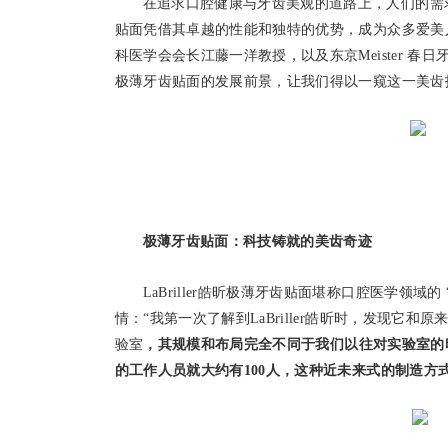
在追求口腔健康与牙齿美观的道路上，人们的需求日
贴面凭借其卓越的性能和独特的优势，成为众多爱美
科医学会会长江藤一洋教授，以及东京Meister 春日
极薄牙齿贴面的发展前景，让我们得以一窥这一美齿
极薄牙齿贴面：科技铸就的美齿奇迹
LaBriller皓昕极薄牙齿贴面堪称口腔医学领域的
情：“我第一次了解到LaBriller皓昕时，发现它和
验室
，
其
规模和布局完全不同于我们以往对实验室的
的工作人员就大约有100人，这种近未来式的制造方