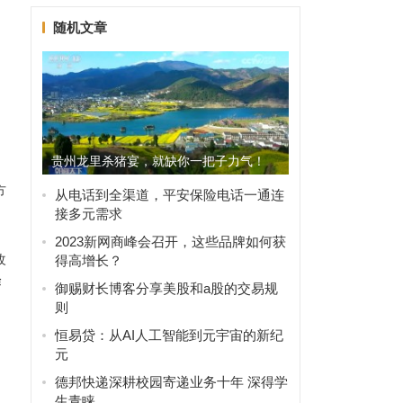
随机文章
贵州龙里杀猪宴，就缺你一把子力气！
方
从电话到全渠道，平安保险电话一通连
接多元需求
2023新网商峰会召开，这些品牌如何获
改
得高增长？
作
御赐财长博客分享美股和a股的交易规
”
则
恒易贷：从AI人工智能到元宇宙的新纪
元
德邦快递深耕校园寄递业务十年 深得学
生青睐