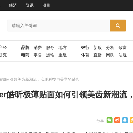
究
经济
资讯
项目
产经
品牌
消费
服务
地方
银行
新股
分析
致富
研究
电商
零售
运输
重组
体育
直播
网购
法规
极薄贴面如何引领美齿新潮流，实现科技与美学的融合
ller皓昕极薄贴面如何引领美齿新潮流