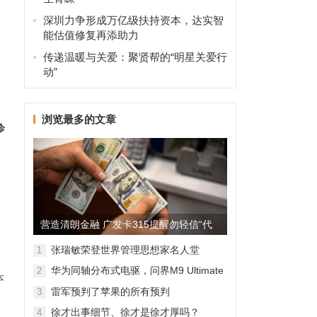
深圳力争形成万亿级扶持资本，达实智
能估值修复再添助力
即
传递温暖与关爱：聚贤帮的“明星关爱行
动”
浏览最多的文章
诊
，
营造清朗金融 广发卡315提醒勿轻信“代
理维权”
张瑞敏荣登世界管理思想家名人堂
1
华为同轴分布式电驱，问界M9 Ultimate
2
本
背后的“车轮思想者”
雷军预判了苹果的所有预判
3
徐才出事细节、徐才是徐才厚吗？
4