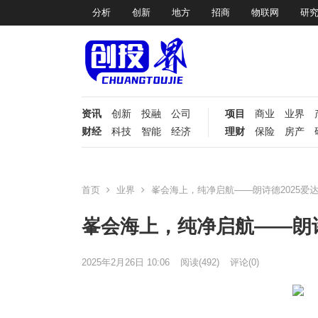
分析
创新
地方
招商
物联网
研
资讯
创新
投融
公司
项目
商业
业界
财经
科技
智能
经济
理财
保险
房产
首页
业界
峯会海上，纯净启航——朗诗德2025爱
峯会海上，纯净启航——朗诗
2025年2月26日 10:06
阅读
(492)
评论(0)