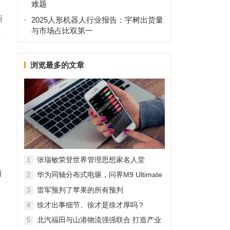
难题
新
2025人形机器人行业报告：宇树出货量
与市场占比双第一
土
浏览最多的文章
精
张瑞敏荣登世界管理思想家名人堂
1
捕
华为同轴分布式电驱，问界M9 Ultimate
2
背后的“车轮思想者”
雷军预判了苹果的所有预判
3
徐才出事细节、徐才是徐才厚吗？
4
北汽福田与山港物流强强联合 打造产业
5
融合新范本