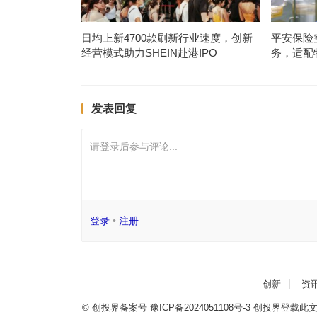
日均上新4700款刷新行业速度，创新
平安保险
经营模式助力SHEIN赴港IPO
务，适配
发表回复
请登录后参与评论...
登录
•
注册
创新
资
© 创投界备案号
豫ICP备2024051108号-3
创投界登载此