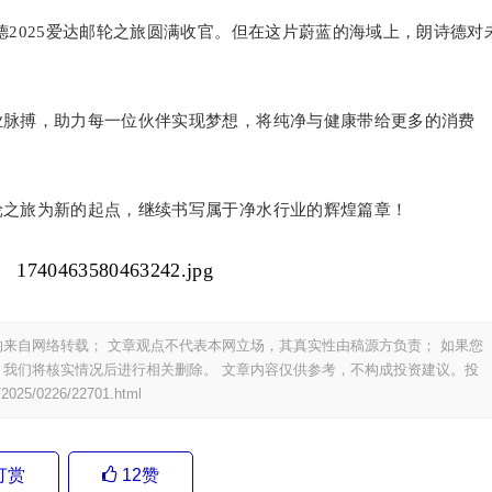
德2025爱达邮轮之旅圆满收官。但在这片蔚蓝的海域上，朗诗德对
业脉搏，助力每一位伙伴实现梦想，将纯净与健康带给更多的消费
轮之旅为新的起点，继续书写属于净水行业的辉煌篇章！
来自网络转载； 文章观点不代表本网立场，其真实性由稿源方负责； 如果您
我们将核实情况后进行相关删除。 文章内容仅供参考，不构成投资建议。投
/2025/0226/22701.html
打赏
12
赞