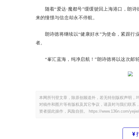
随着“爱达·魔都号”缓缓驶回上海港口，朗诗
来的憧憬与信念却永不停航。
朗诗德将继续以“健康好水”为使命，紧跟行
者。
“峯汇蓝海，纯净启航！”朗诗德将以这次邮
本网所刊登文章，除原创频道外，若无特别版权声明，均
对稿件和图片等有版权及其它争议，请及时与我们联系，
资者据此操作，风险自担。
https://www.136n.com/yejie