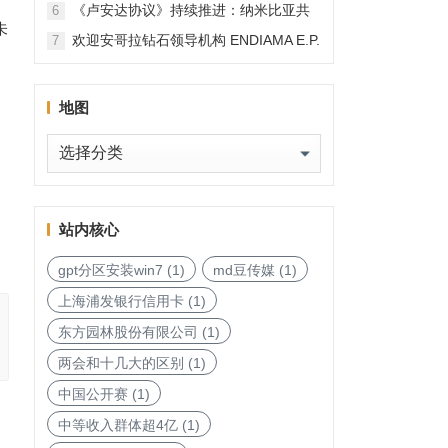
《卢安达协议》持续推进：纳米比亚共
6
未
和国加入，印度宝石与珠宝出口促进委
欢迎安哥拉钻石领导机构 ENDIAMA E.P.
7
员会与迪拜多种商品交易中心启动加入
与 SODIAM E.P. 正式加入天然钻石协会
天然钻石协会进程
地图
地
图
站内核心
gpt分区安装win7
(1)
md豆传媒
(1)
上海浦发银行信用卡
(1)
东方园林股份有限公司
(1)
两会和十几大的区别
(1)
中国公开赛
(1)
中等收入群体超4亿
(1)