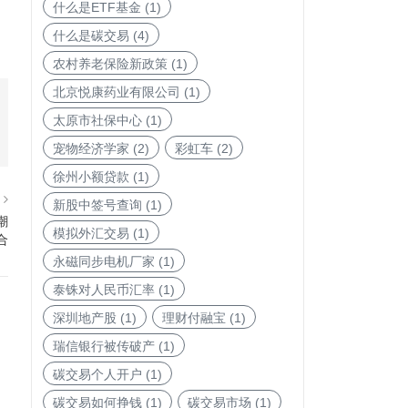
什么是ETF基金
(1)
什么是碳交易
(4)
农村养老保险新政策
(1)
北京悦康药业有限公司
(1)
太原市社保中心
(1)
宠物经济学家
(2)
彩虹车
(2)
徐州小额贷款
(1)
篇
新股中签号查询
(1)
潮
模拟外汇交易
(1)
合
永磁同步电机厂家
(1)
泰铢对人民币汇率
(1)
深圳地产股
(1)
理财付融宝
(1)
瑞信银行被传破产
(1)
碳交易个人开户
(1)
碳交易如何挣钱
(1)
碳交易市场
(1)