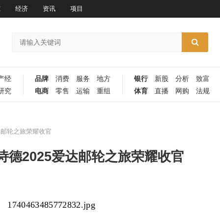
究
经济
资讯
项目
产经
品牌
消费
服务
地方
银行
新股
分析
致富
研究
电商
零售
运输
重组
体育
直播
网购
法规
达邮轮之旅荣耀收官
德2025爱达邮轮之旅荣耀收官