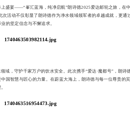
上盛宴——“峯汇蓝海，纯净启航”朗诗德2025爱达邮轮之旅，在
。此次活动不仅彰显了朗诗德作为净水领域领军者的卓越成就，更通
事业的坚定信念与不懈追求。
水领域，守护千家万户的饮水安全。此次携手“爱达·魔都号”，朗诗
受中国智慧与匠心的力量。在蔚蓝大海上，朗诗德与每一位尊贵的
程。