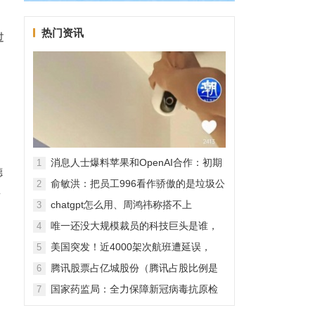
中
热门资讯
过
消息人士爆料苹果和OpenAI合作：初期
1
德
无现金交易、未来探索分成佣金
俞敏洪：把员工996看作骄傲的是垃圾公
2
宾
司，建议24节气都放假
chatgpt怎么用、周鸿祎称搭不上
3
ChatGPT企业会被淘汰
唯一还没大规模裁员的科技巨头是谁，
4
苹果还能扛多久？
美国突发！近4000架次航班遭延误，
5
2000架次航班被取消
腾讯股票占亿城股份（腾讯占股比例是
6
怎样的？）
国家药监局：全力保障新冠病毒抗原检
7
测试剂质量安全