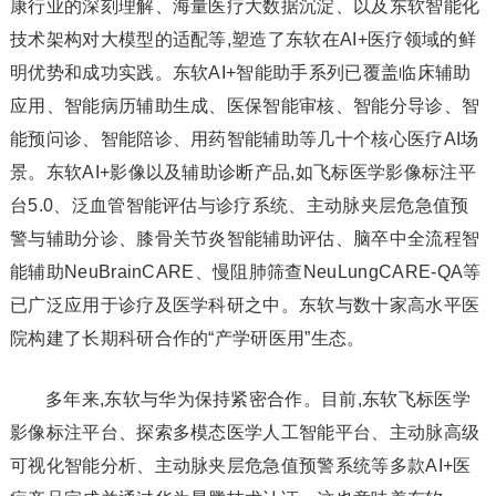
康行业的深刻理解、海量医疗大数据沉淀、以及东软智能化
技术架构对大模型的适配等,塑造了东软在AI+医疗领域的鲜
明优势和成功实践。东软AI+智能助手系列已覆盖临床辅助
应用、智能病历辅助生成、医保智能审核、智能分导诊、智
能预问诊、智能陪诊、用药智能辅助等几十个核心医疗AI场
景。东软AI+影像以及辅助诊断产品,如飞标医学影像标注平
台5.0、泛血管智能评估与诊疗系统、主动脉夹层危急值预
警与辅助分诊、膝骨关节炎智能辅助评估、脑卒中全流程智
能辅助NeuBrainCARE、慢阻肺筛查NeuLungCARE-QA等
已广泛应用于诊疗及医学科研之中。东软与数十家高水平医
院构建了长期科研合作的“产学研医用”生态。
多年来,东软与华为保持紧密合作。目前,东软飞标医学
影像标注平台、探索多模态医学人工智能平台、主动脉高级
可视化智能分析、主动脉夹层危急值预警系统等多款AI+医