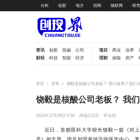
分析
创新
地方
招商
物联网
研
资讯
创新
投融
公司
项目
商业
业界
财经
科技
智能
经济
理财
保险
房产
首页
资本
饶毅是核酸公司老板？ 我们核查了他们夫
饶毅是核酸公司老板？ 我们
2022年12月29日 0:04
阅读
(1312)
评论(0)
近日，首都医科大学校长饶毅一篇《对上
是》的文章，因反对国家传染病医学中心、复