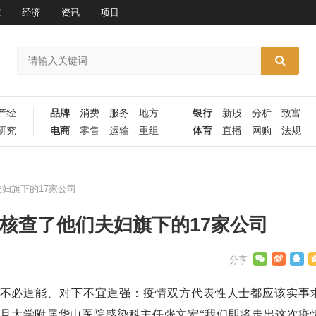
究
经济
资讯
项目
产经
品牌
消费
服务
地方
银行
新股
分析
致富
研究
电商
零售
运输
重组
体育
直播
网购
法规
妇旗下的17家公司
核查了他们夫妇旗下的17家公司
不必逞能、对下不宜逞强：疫情双方代表性人士都应该实事
旦大学附属华山医院感染科主任张文宏“我们即将走出这次疫