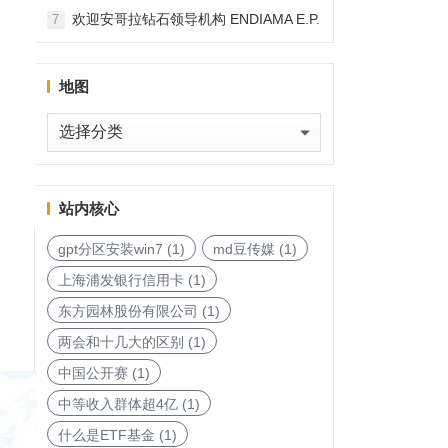
和国加入，印度宝石与珠宝出口促进委
欢迎安哥拉钻石领导机构 ENDIAMA E.P.
7
员会与迪拜多种商品交易中心启动加入
与 SODIAM E.P. 正式加入天然钻石协会
天然钻石协会进程
地图
地
图
站内核心
gpt分区安装win7
(1)
md豆传媒
(1)
上海浦发银行信用卡
(1)
东方园林股份有限公司
(1)
两会和十几大的区别
(1)
中国公开赛
(1)
中等收入群体超4亿
(1)
什么是ETF基金
(1)