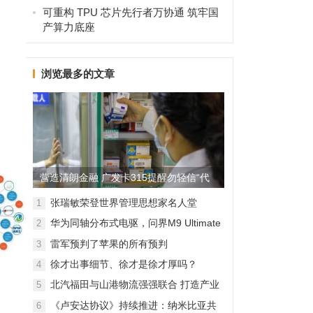
可重构 TPU 芯片先行者万协通 筑牢国
产算力底座
浏览最多的文章
营造清朗金融 广发卡315提醒勿轻信“代
理维权”
张瑞敏荣登世界管理思想家名人堂
1
华为同轴分布式电驱，问界M9 Ultimate
2
背后的“车轮思想者”
雷军预判了苹果的所有预判
3
徐才出事细节、徐才是徐才厚吗？
4
北汽福田与山港物流强强联合 打造产业
5
融合新范本
《卢安达协议》持续推进：纳米比亚共
6