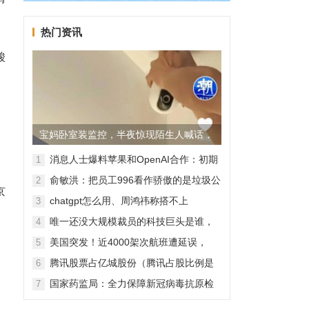
热门资讯
酸
宝妈卧室装监控，半夜惊现陌生人喊话，
警方已介入调查
消息人士爆料苹果和OpenAI合作：初期
1
无现金交易、未来探索分成佣金
俞敏洪：把员工996看作骄傲的是垃圾公
2
京
司，建议24节气都放假
chatgpt怎么用、周鸿祎称搭不上
3
ChatGPT企业会被淘汰
唯一还没大规模裁员的科技巨头是谁，
4
苹果还能扛多久？
美国突发！近4000架次航班遭延误，
5
2000架次航班被取消
腾讯股票占亿城股份（腾讯占股比例是
6
怎样的？）
国家药监局：全力保障新冠病毒抗原检
7
测试剂质量安全