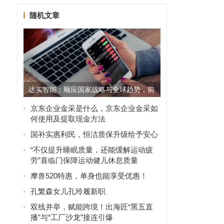
随机文章
达实智能：顺应国家战略与全球趋势，前
瞻布局凸显时代价值
京东企业金采是什么，京东企业金采如
何使用及提取现金方法
国补实惠利民，恒洁质保升级给予安心
“不仅提升睡眠质量，还能缓解运动疲
劳”喜临门保障运动健儿休息质量
摩兽520特惠，单身也能享受优惠！
孔繁森女儿孔玲履新职
双线并举，赋能跨境！出海匠“黑五直
播”与“工厂沙龙”接连引爆