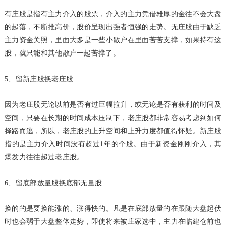
有庄股是指有主力介入的股票，介入的主力凭借雄厚的金往不会大盘
的起落，不断推高价，股价呈现出强者恒强的走势。无庄股由于缺乏
主力资金关照，里面大多是一些小散户在里面苦苦支撑，如果持有这
股，就只能和其他散户一起苦撑了。
5、留新庄股换老庄股
因为老庄股无论以前是否有过巨幅拉升，或无论是否有获利的时间及
空间，只要在长期的时间成本压制下，老庄股都非常容易考虑到如何
择路而逃，所以，老庄股的上升空间和上升力度都值得怀疑。新庄股
指的是主力介入时间没有超过1年的个股。由于新资金刚刚介入，其
爆发力往往超过老庄股。
6、留底部放量股换底部无量股
换的的是要换能涨的、涨得快的。凡是在底部放量的在跟随大盘起伏
时也会弱于大盘整体走势，即使将来被庄家选中，主力在临建仓前也