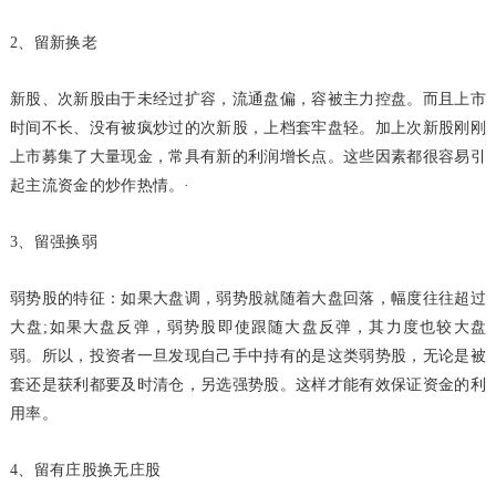
2、留新换老
新股、次新股由于未经过扩容，流通盘偏，容被主力控盘。而且上市
时间不长、没有被疯炒过的次新股，上档套牢盘轻。加上次新股刚刚
上市募集了大量现金，常具有新的利润增长点。这些因素都很容易引
起主流资金的炒作热情。·
3、留强换弱
弱势股的特征：如果大盘调，弱势股就随着大盘回落，幅度往往超过
大盘;如果大盘反弹，弱势股即使跟随大盘反弹，其力度也较大盘
弱。所以，投资者一旦发现自己手中持有的是这类弱势股，无论是被
套还是获利都要及时清仓，另选强势股。这样才能有效保证资金的利
用率。
4、留有庄股换无庄股