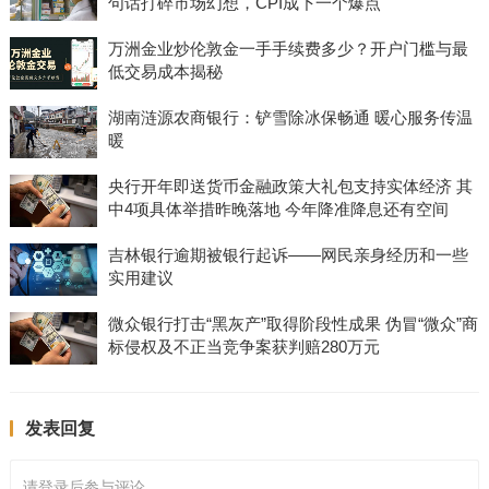
句话打碎市场幻想，CPI成下一个爆点
万洲金业炒伦敦金一手手续费多少？开户门槛与最
低交易成本揭秘
湖南涟源农商银行：铲雪除冰保畅通 暖心服务传温
暖
央行开年即送货币金融政策大礼包支持实体经济 其
中4项具体举措昨晚落地 今年降准降息还有空间
吉林银行逾期被银行起诉——网民亲身经历和一些
实用建议
微众银行打击“黑灰产”取得阶段性成果 伪冒“微众”商
标侵权及不正当竞争案获判赔280万元
发表回复
请登录后参与评论...