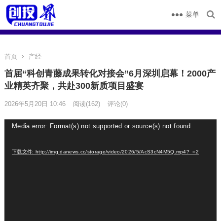
菜单
首页
产经
首届“科创青藤成果转化对接会”6月深圳启幕！2000产
业精英齐聚，共赴300新质项目盛宴
2026年5月20日 10:46
阅读
(162)
评论(0)
视
Media error: Format(s) not supported or source(s) not found
频
播
下载文件: http://img.danews.cc/storage/video/2026/5/AcS3cN4M5Q.mp4?_=2
放
器