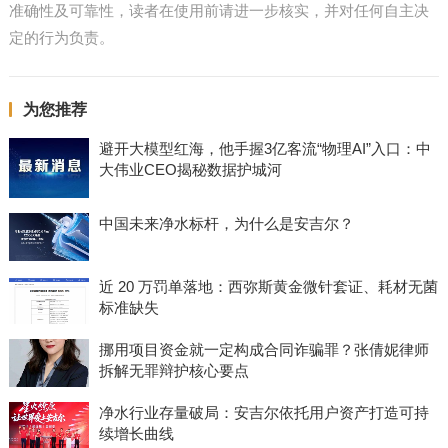
准确性及可靠性，读者在使用前请进一步核实，并对任何自主决
定的行为负责。
为您推荐
避开大模型红海，他手握3亿客流“物理AI”入口：中
大伟业CEO揭秘数据护城河
中国未来净水标杆，为什么是安吉尔？
近 20 万罚单落地：西弥斯黄金微针套证、耗材无菌
标准缺失
挪用项目资金就一定构成合同诈骗罪？张倩妮律师
拆解无罪辩护核心要点
净水行业存量破局：安吉尔依托用户资产打造可持
续增长曲线