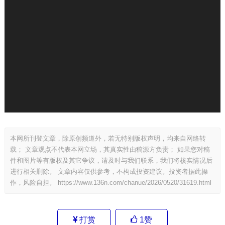
本网所刊登文章，除原创频道外，若无特别版权声明，均来自网络转
载； 文章观点不代表本网立场，其真实性由稿源方负责； 如果您对稿
件和图片等有版权及其它争议，请及时与我们联系，我们将核实情况后
进行相关删除。 文章内容仅供参考，不构成投资建议。投资者据此操
作，风险自担。
https://www.136n.com/chanue/2026/0520/31619.html
打赏
1
赞