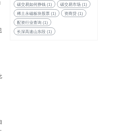
声
碳交易如何挣钱
(1)
碳交易市场
(1)
稀土永磁板块股票
(1)
资商贷
(1)
配资行业查询
(1)
现
长深高速山东段
(1)
入
比
归