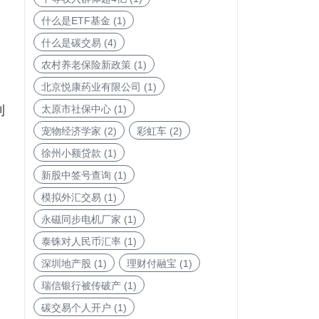
什么是ETF基金
(1)
什么是碳交易
(4)
农村养老保险新政策
(1)
北京悦康药业有限公司
(1)
利
太原市社保中心
(1)
宠物经济学家
(2)
彩虹车
(2)
徐州小额贷款
(1)
新股中签号查询
(1)
模拟外汇交易
(1)
。
永磁同步电机厂家
(1)
泰铢对人民币汇率
(1)
深圳地产股
(1)
理财付融宝
(1)
瑞信银行被传破产
(1)
碳交易个人开户
(1)