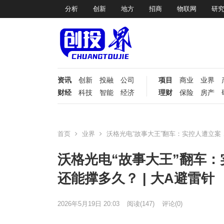
分析
创新
地方
招商
物联网
研
资讯
创新
投融
公司
项目
商业
业界
财经
科技
智能
经济
理财
保险
房产
首页
业界
沃格光电“故事大王”翻车：实控人遭立案，
沃格光电“故事大王”翻车
还能撑多久？ | 大A避雷针
2026年5月19日 20:03
阅读
(147)
评论(0)