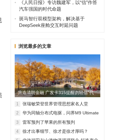
《人民日报》专访魏建军，以“信”作答
汽车强国的时代命题
斑马智行双模型架构，解决基于
规
DeepSeek座舱交互时延问题
浏览最多的文章
营造清朗金融 广发卡315提醒勿轻信“代
损
理维权”
张瑞敏荣登世界管理思想家名人堂
1
华为同轴分布式电驱，问界M9 Ultimate
2
背后的“车轮思想者”
雷军预判了苹果的所有预判
3
徐才出事细节、徐才是徐才厚吗？
4