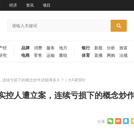
究
经济
资讯
项目
产经
品牌
消费
服务
地方
银行
新股
分析
致富
研究
电商
零售
运输
重组
体育
直播
网购
法规
连续亏损下的概念炒作还能撑多久？ | 大A避雷针
：实控人遭立案，连续亏损下的概念炒