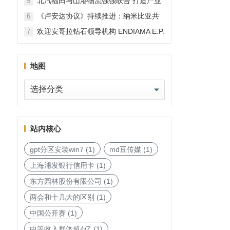
北汽福田与山港物流强强联合 打造产业
5
融合新范本
《卢安达协议》持续推进：纳米比亚共
6
和国加入，印度宝石与珠宝出口促进委
欢迎安哥拉钻石领导机构 ENDIAMA E.P.
7
员会与迪拜多种商品交易中心启动加入
与 SODIAM E.P. 正式加入天然钻石协会
天然钻石协会进程
地图
地
图
站内核心
gpt分区安装win7
(1)
md豆传媒
(1)
上海浦发银行信用卡
(1)
东方园林股份有限公司
(1)
两会和十几大的区别
(1)
中国公开赛
(1)
中等收入群体超4亿
(1)