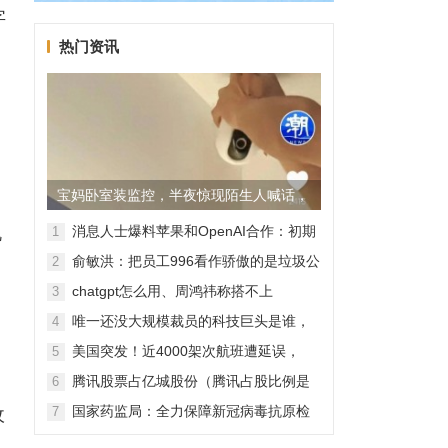
字
热门资讯
宝妈卧室装监控，半夜惊现陌生人喊话，
警方已介入调查
机
消息人士爆料苹果和OpenAI合作：初期
1
无现金交易、未来探索分成佣金
俞敏洪：把员工996看作骄傲的是垃圾公
2
司，建议24节气都放假
chatgpt怎么用、周鸿祎称搭不上
3
ChatGPT企业会被淘汰
唯一还没大规模裁员的科技巨头是谁，
4
苹果还能扛多久？
美国突发！近4000架次航班遭延误，
5
2000架次航班被取消
腾讯股票占亿城股份（腾讯占股比例是
6
怎样的？）
国家药监局：全力保障新冠病毒抗原检
收
7
测试剂质量安全